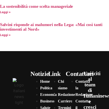
La sostenibilità come scelta manageriale
Leggi »
Salvini risponde ai malumori nella Lega: «Mai così tanti
investimenti al Nord»
Leggi »
Notizie
Link
Contattaci
Unisciti
al
Home
Chi
Contatta
team
Politica
siamo
la
di
Economia
Redazione
Redazione
Italianinew
e
Business
Carriere
Contatta
cresci
Salute
Termini
il