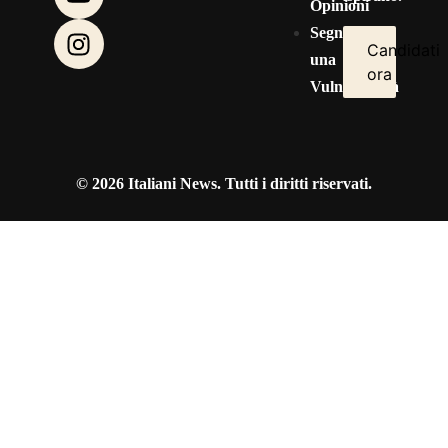
Opinioni
Segnala
Candidati
una
ora
Vulnerabilità
© 2026 Italiani News. Tutti i diritti riservati.