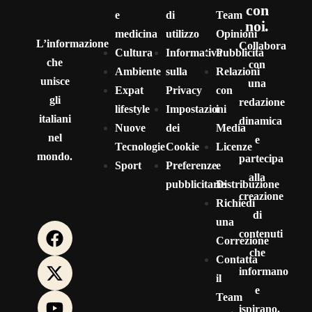
con
e
di
Team
noi.
medicina
utilizzo
Opinioni
L’informazione
Collabora
Cultura
Informativa
Pubblicità
che
con
Ambiente
sulla
Relazioni
unisce
una
Expat
Privacy
con
gli
redazione
lifestyle
Impostazioni
i
italiani
dinamica
Nuove
dei
Media
nel
e
Tecnologie
Cookie
Licenze
mondo.
partecipa
Sport
Preferenze
e
alla
pubblicitarie
Distribuzione
creazione
Richiedi
di
una
contenuti
Correzione
che
Contatta
informano
il
e
Team
ispirano.