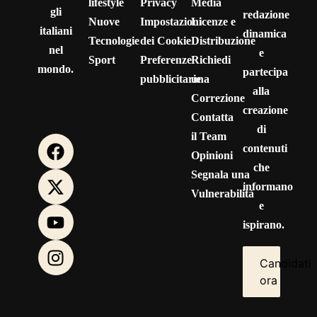
lifestyle
Privacy
Media
gli
redazione
Nuove
Impostazioni
Licenze e
italiani
dinamica
Tecnologie
dei Cookie
Distribuzione
nel
e
Sport
Preferenze
Richiedi
mondo.
partecipa
pubblicitarie
una
alla
Correzione
creazione
Contatta
di
il Team
contenuti
Opinioni
che
Segnala una
informano
Vulnerabilità
e
ispirano.
Candidati
ora