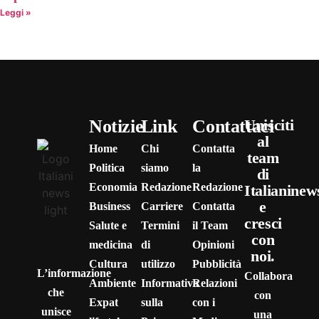
Leggi »
Notizie
Link
Contattaci
Unisciti
al
Home
Chi
Contatta
team
Politica
siamo
la
di
Economia
Redazione
Redazione
Italianinew
e
Business
Carriere
Contatta
cresci
Salute e
Termini
il Team
con
medicina
di
Opinioni
noi.
Cultura
utilizzo
Pubblicità
L’informazione
Collabora
Ambiente
Informativa
Relazioni
che
con
Expat
sulla
con i
unisce
una