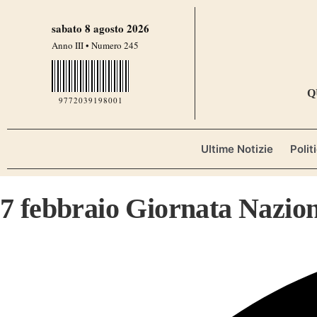
sabato 8 agosto 2026
Anno III • Numero 245
Q
9772039198001
Ultime Notizie
Polit
7 febbraio Giornata Nazion