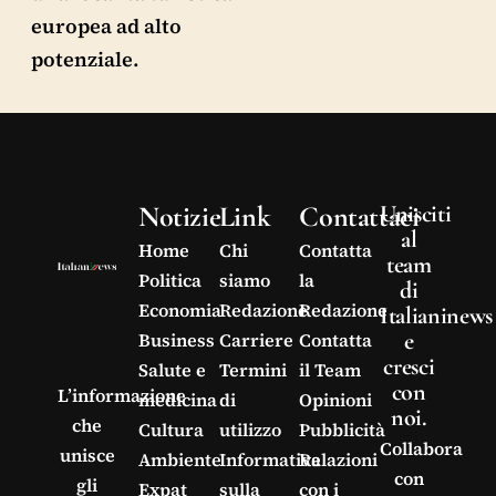
europea ad alto
potenziale.
Notizie
Link
Contattaci
Unisciti
al
Home
Chi
Contatta
team
Politica
siamo
la
di
Economia
Redazione
Redazione
Italianinews
e
Business
Carriere
Contatta
cresci
Salute e
Termini
il Team
con
L’informazione
medicina
di
Opinioni
noi.
che
Cultura
utilizzo
Pubblicità
Collabora
unisce
Ambiente
Informativa
Relazioni
con
gli
Expat
sulla
con i