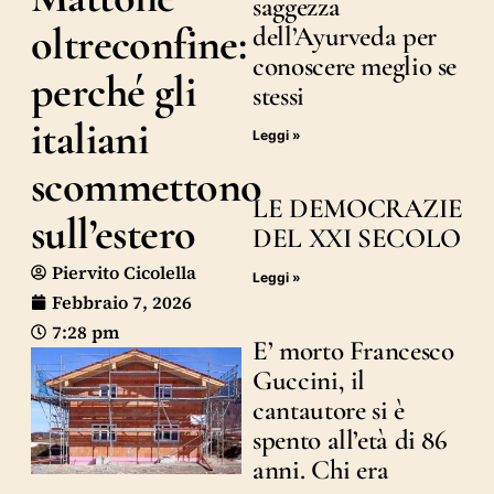
saggezza
oltreconfine:
dell’Ayurveda per
conoscere meglio se
perché gli
stessi
italiani
Leggi »
scommettono
LE DEMOCRAZIE
sull’estero
DEL XXI SECOLO
Piervito Cicolella
Leggi »
Febbraio 7, 2026
7:28 pm
E’ morto Francesco
Guccini, il
cantautore si è
spento all’età di 86
anni. Chi era