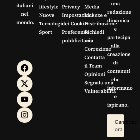
una
italiani
lifestyle
Privacy
Media
redazione
nel
Nuove
Impostazioni
Licenze e
dinamica
mondo.
Tecnologie
dei Cookie
Distribuzione
e
Sport
Preferenze
Richiedi
partecipa
pubblicitarie
una
alla
Correzione
creazione
Contatta
di
il Team
contenuti
Opinioni
che
Segnala una
informano
Vulnerabilità
e
ispirano.
Candidati
ora