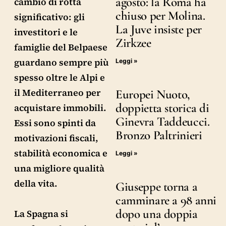
agosto: la Roma ha
cambio di rotta
chiuso per Molina.
significativo: gli
La Juve insiste per
investitori e le
Zirkzee
famiglie del Belpaese
guardano sempre più
Leggi »
spesso oltre le Alpi e
il Mediterraneo per
Europei Nuoto,
doppietta storica di
acquistare immobili.
Ginevra Taddeucci.
Essi sono spinti da
Bronzo Paltrinieri
motivazioni fiscali,
stabilità economica e
Leggi »
una migliore qualità
della vita.
Giuseppe torna a
camminare a 98 anni
dopo una doppia
La Spagna si