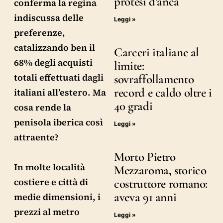
protesi d’anca
conferma la regina
indiscussa delle
Leggi »
preferenze,
catalizzando ben il
Carceri italiane al
68% degli acquisti
limite:
totali effettuati dagli
sovraffollamento
record e caldo oltre i
italiani all’estero. Ma
40 gradi
cosa rende la
penisola iberica così
Leggi »
attraente?
Morto Pietro
In molte località
Mezzaroma, storico
costiere e città di
costruttore romano:
aveva 91 anni
medie dimensioni, i
prezzi al metro
Leggi »