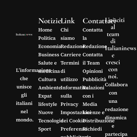
Notizie
Link
Contattaci
Unisciti
al
Home
Chi
Contatta
team
Politica
siamo
la
di
Economia
Redazione
Redazione
Italianinews
e
Business
Carriere
Contatta
cresci
Salute e
Termini
il Team
con
L’informazione
medicina
di
Opinioni
noi.
che
Cultura
utilizzo
Pubblicità
Collabora
unisce
Ambiente
Informativa
Relazioni
con
gli
Expat
sulla
con i
una
italiani
lifestyle
Privacy
Media
redazione
nel
Nuove
Impostazioni
Licenze e
dinamica
mondo.
Tecnologie
dei Cookie
Distribuzione
e
Sport
Preferenze
Richiedi
partecipa