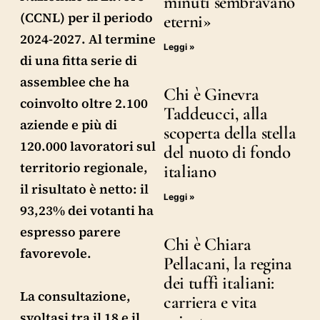
minuti sembravano
(CCNL) per il periodo
eterni»
2024-2027. Al termine
Leggi »
di una fitta serie di
assemblee che ha
Chi è Ginevra
coinvolto oltre 2.100
Taddeucci, alla
aziende e più di
scoperta della stella
120.000 lavoratori sul
del nuoto di fondo
territorio regionale,
italiano
il risultato è netto: il
Leggi »
93,23% dei votanti ha
espresso parere
Chi è Chiara
favorevole.
Pellacani, la regina
dei tuffi italiani:
La consultazione,
carriera e vita
svoltasi tra il 18 e il