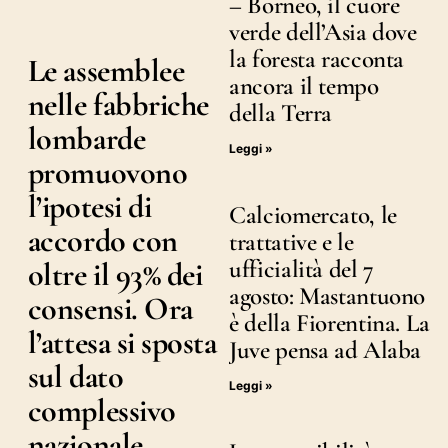
– Borneo, il cuore
verde dell’Asia dove
la foresta racconta
Le assemblee
ancora il tempo
nelle fabbriche
della Terra
lombarde
Leggi »
promuovono
l’ipotesi di
Calciomercato, le
accordo con
trattative e le
ufficialità del 7
oltre il 93% dei
agosto: Mastantuono
consensi. Ora
è della Fiorentina. La
l’attesa si sposta
Juve pensa ad Alaba
sul dato
Leggi »
complessivo
nazionale,