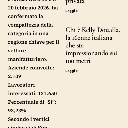
privata
20 febbraio 2026, ha
Leggi »
confermato la
compattezza della
Chi è Kelly Doualla,
categoria in una
la 16enne italiana
regione chiave per il
che sta
settore
impressionando sui
manifatturiero.
100 metri
Aziende coinvolte:
Leggi »
2.109
Lavoratori
interessati: 121.650
Percentuale di “Sì”:
93,23%
Secondo i vertici
sindacali di Fim,