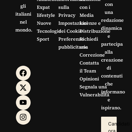
con
gli
Expat
sulla
con i
una
italiani
lifestyle
Privacy
Media
redazione
nel
Nuove
Impostazioni
Licenze e
dinamica
mondo.
Tecnologie
dei Cookie
Distribuzione
e
Sport
Preferenze
Richiedi
partecipa
pubblicitarie
una
alla
Correzione
creazione
Contatta
di
il Team
contenuti
Opinioni
che
Segnala una
informano
Vulnerabilità
e
ispirano.
Candidati
ora