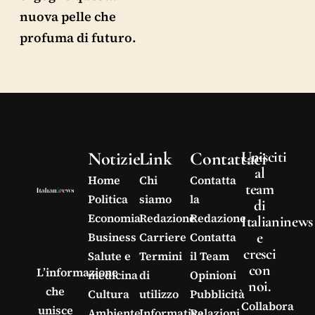
nuova pelle che
profuma di futuro.
Notizie
Link
Contattaci
Unisciti
al
Home
Chi
Contatta
team
Politica
siamo
la
di
Economia
Redazione
Redazione
Italianinews
e
Business
Carriere
Contatta
cresci
Salute e
Termini
il Team
con
L’informazione
medicina
di
Opinioni
noi.
che
Cultura
utilizzo
Pubblicità
Collabora
unisce
Ambiente
Informativa
Relazioni