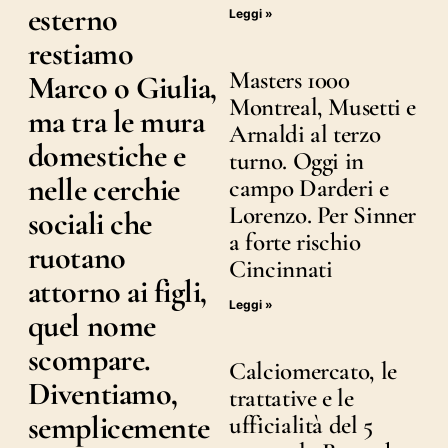
esterno
Leggi »
restiamo
Masters 1000
Marco o Giulia,
Montreal, Musetti e
ma tra le mura
Arnaldi al terzo
domestiche e
turno. Oggi in
nelle cerchie
campo Darderi e
Lorenzo. Per Sinner
sociali che
a forte rischio
ruotano
Cincinnati
attorno ai figli,
Leggi »
quel nome
scompare.
Calciomercato, le
Diventiamo,
trattative e le
semplicemente
ufficialità del 5