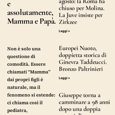
agosto: la Roma ha
e
chiuso per Molina.
assolutamente,
La Juve insiste per
Mamma e Papà.
Zirkzee
Leggi »
Europei Nuoto,
Non è solo una
doppietta storica di
questione di
Ginevra Taddeucci.
comodità. Essere
Bronzo Paltrinieri
chiamati “Mamma”
Leggi »
dai propri figli è
naturale, ma il
Giuseppe torna a
fenomeno si estende:
camminare a 98 anni
ci chiama così il
dopo una doppia
pediatra,