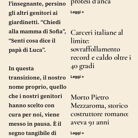
protesi d’anca
l’insegnante, persino
gli altri genitori ai
Leggi »
giardinetti. “Chiedi
alla mamma di Sofia”,
Carceri italiane al
limite:
“Senti cosa dice il
sovraffollamento
papà di Luca”.
record e caldo oltre i
40 gradi
In questa
transizione, il nostro
Leggi »
nome proprio, quello
che i nostri genitori
Morto Pietro
Mezzaroma, storico
hanno scelto con
costruttore romano:
cura per noi, viene
aveva 91 anni
messo in pausa. È il
segno tangibile di
Leggi »