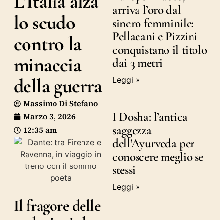
L’Italia alza
arriva l’oro dal
lo scudo
sincro femminile:
Pellacani e Pizzini
contro la
conquistano il titolo
minaccia
dai 3 metri
della guerra
Leggi »
Massimo Di Stefano
I Dosha: l’antica
Marzo 3, 2026
saggezza
12:35 am
dell’Ayurveda per
conoscere meglio se
stessi
Leggi »
Il fragore delle