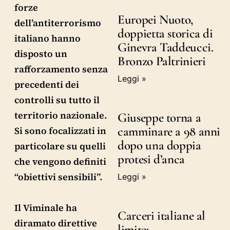
forze
Europei Nuoto,
dell’antiterrorismo
doppietta storica di
italiano hanno
Ginevra Taddeucci.
disposto un
Bronzo Paltrinieri
rafforzamento senza
Leggi »
precedenti dei
controlli su tutto il
territorio nazionale.
Giuseppe torna a
camminare a 98 anni
Si sono focalizzati in
dopo una doppia
particolare su quelli
protesi d’anca
che vengono definiti
“obiettivi sensibili”.
Leggi »
Il Viminale ha
Carceri italiane al
diramato direttive
limite: