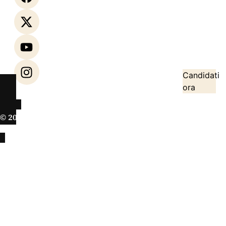
che
Contatta
informano
il Team
e
Opinioni
ispirano.
Segnala una
Vulnerabilità
Candidati
ora
© 2026 Italiani News. Tutti i diritti riservati.