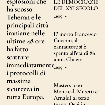
esplosioni che
LE DEMOCRAZIE
ha scosso
DEL XXI SECOLO
Teheran e le
Leggi »
principali città
iraniane nelle
E’ morto Francesco
ultime 48 ore
Guccini, il
cantautore si è
ha fatto
spento all’età di 86
scattare
anni. Chi era
immediatamente
Leggi »
i protocolli di
massima
Masters 1000
sicurezza in
Montreal, Musetti e
tutta Europa.
Arnaldi al terzo
turno. Oggi in