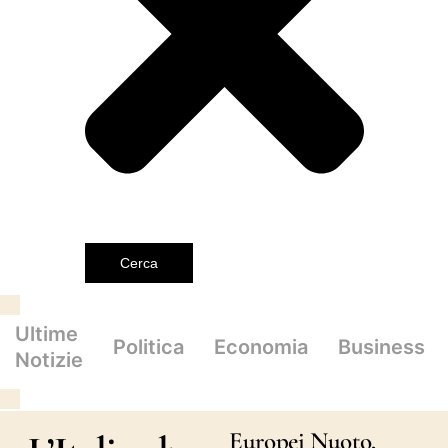
Cerca
Ultime
Politica
Economia
Business
Notizie
Europei Nuoto,