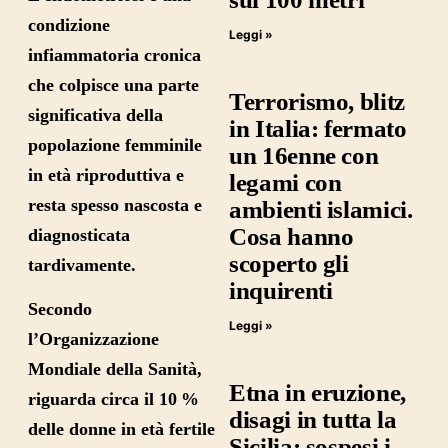
condizione
Leggi »
infiammatoria
cronica
che colpisce una parte
Terrorismo, blitz
significativa della
in Italia: fermato
popolazione
femminile
un 16enne con
in età riproduttiva e
legami con
resta spesso nascosta e
ambienti islamici.
Cosa hanno
diagnosticata
scoperto gli
tardivamente.
inquirenti
Secondo
Leggi »
l’Organizzazione
Mondiale della Sanità
,
Etna in eruzione,
riguarda circa il
10 %
disagi in tutta la
delle donne in età fertile
Sicilia: sospesi i