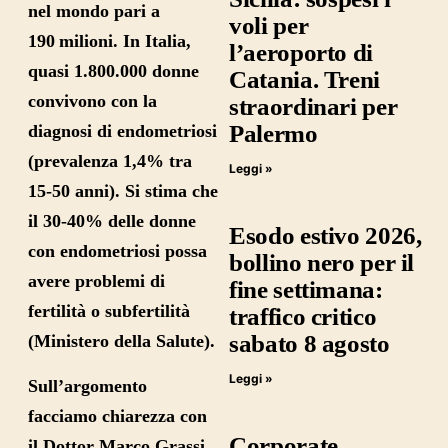
nel mondo pari a
voli per
190 milioni. In Italia,
l’aeroporto di
quasi
1.800.000 donne
Catania. Treni
convivono con la
straordinari per
Palermo
diagnosi di endometriosi
(prevalenza 1,4% tra
Leggi »
15-50 anni). Si stima che
il 30-40% delle donne
Esodo estivo 2026,
con endometriosi possa
bollino nero per il
avere problemi di
fine settimana:
fertilità o subfertilità
traffico critico
sabato 8 agosto
(Ministero della Salute).
Leggi »
Sull’argomento
facciamo chiarezza con
Corporate
il
Dottor Marco Grassi
,