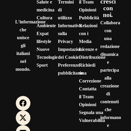
cresci
Salute e
Termini
il Team
con
medicina
di
Opinioni
noi.
Cultura
utilizzo
Pubblicità
L’informazione
Collabora
Ambiente
Informativa
Relazioni
che
con
Expat
sulla
con i
unisce
una
lifestyle
Privacy
Media
gli
redazione
Nuove
Impostazioni
Licenze e
italiani
dinamica
Tecnologie
dei Cookie
Distribuzione
nel
e
Sport
Preferenze
Richiedi
mondo.
partecipa
pubblicitarie
una
alla
Correzione
creazione
Contatta
di
il Team
contenuti
Opinioni
che
Segnala una
informano
Vulnerabilità
e