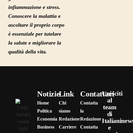
infiammazione e stress.
Conoscere la malattia e
ascoltare il proprio corpo
è essenziale per tutelare
la salute e migliorare la
qualità della vita.
Notizie
Link
Contattaci
Unisciti
al
Home
Chi
Contatta
team
Politica
siamo
la
di
Economia
Redazione
Redazione
Italianinew
e
Business
Carriere
Contatta