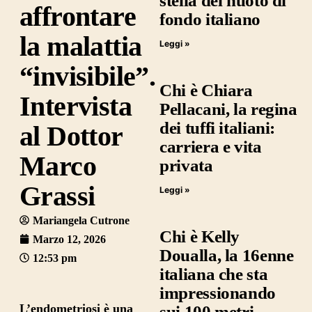
stella del nuoto di
affrontare
fondo italiano
la malattia
Leggi »
“invisibile”.
Chi è Chiara
Intervista
Pellacani, la regina
dei tuffi italiani:
al Dottor
carriera e vita
Marco
privata
Grassi
Leggi »
Mariangela Cutrone
Chi è Kelly
Marzo 12, 2026
Doualla, la 16enne
12:53 pm
italiana che sta
impressionando
L’
endometriosi
è una
sui 100 metri