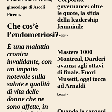
governance: oltre
ginecologo di Ascoli
le quote, la sfida
Piceno.
della leadership
Che cos’è
femminile
l’endometriosi
?
Leggi »
È
una malattia
Masters 1000
cronica
Montreal, Darderi
invalidante, con
avanza agli ottavi
un impatto
di finale. Fuori
notevole sulla
Musetti, oggi tocca
salute e qualità
ad Arnaldi
di vita delle
Leggi »
donne che ne
sono affette, in
Quando le canzoni