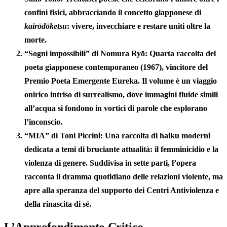
confini fisici, abbracciando il concetto giapponese di
kairōdōketsu
: vivere, invecchiare e restare uniti oltre la
morte.
“Sogni impossibili” di Nomura Ryō
: Quarta raccolta del
poeta giapponese contemporaneo (1967), vincitore del
Premio Poeta Emergente Eureka. Il volume è un viaggio
onirico intriso di surrealismo, dove immagini fluide simili
all’acqua si fondono in vortici di parole che esplorano
l’inconscio.
“MIA” di Toni Piccini
: Una raccolta di haiku moderni
dedicata a temi di bruciante attualità: il femminicidio e la
violenza di genere. Suddivisa in sette parti, l’opera
racconta il dramma quotidiano delle relazioni violente, ma
apre alla speranza del supporto dei Centri Antiviolenza e
della rinascita di sé.
L’Approfondimento Critico