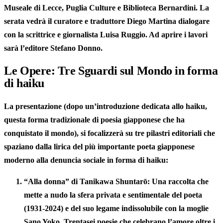
Museale di Lecce
,
Puglia Culture
e
Biblioteca Bernardini
. La
serata vedrà il curatore e traduttore
Diego Martina
dialogare
con la scrittrice e giornalista
Luisa Ruggio
. Ad aprire i lavori
sarà l’editore
Stefano Donno
.
Le Opere: Tre Sguardi sul Mondo in forma
di haiku
La
presentazione
(dopo un’introduzione dedicata allo
haiku
,
questa forma tradizionale di poesia giapponese che ha
conquistato il mondo), si focalizzerà su tre pilastri editoriali che
spaziano dalla lirica del più importante poeta giapponese
moderno alla denuncia sociale in forma di haiku:
“Alla donna” di Tanikawa Shuntarō
: Una raccolta che
mette a nudo la sfera privata e sentimentale del poeta
(1931-2024) e del suo legame indissolubile con la moglie
Sano Yoko. Trentasei poesie che celebrano l’amore oltre i