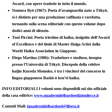
Award, con opere tradotte in tutto il mondo.
Nomura Ryō (1967)
: Poeta d’avanguardia nato a Tōkyō,
si è distinto per una produzione raffinata e rarefatta,
tornando sulla scena editoriale con questo volume dopo
dodici anni di silenzio.
Toni Piccini
: Poeta triestino di haiku, insignito dell’Award
of Excellence e del titolo di Master Haiga Artist dalla
World Haiku Association in Giappone.
Diego Martina (1986)
: Traduttore e studioso, insegna
presso l’Università di Tōkyō. Discepolo della celebre
haijin Kuroda Momoko, è tra i vincitori del concorso in
lingua giapponese Bashō-ō ken’ei haiku.
INFO EDITORIALI
I volumi sono disponibili sul sito ufficiale
della casa editrice:
www.quadernidelbardoedizionilecce.it
Contatti
Mail:
iquadernidelbardoed@libero.it