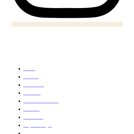
Notizie
Home
Politica
Economia
Business
Salute e medicina
Cultura
Ambiente
Expat lifestyle
Nuove Tecnologie