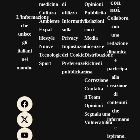
con
medicina
di
Opinioni
noi.
Cultura
utilizzo
Pubblicità
L’informazione
Collabora
Ambiente
Informativa
Relazioni
che
con
Expat
sulla
con i
unisce
una
lifestyle
Privacy
Media
gli
redazione
Nuove
Impostazioni
Licenze e
italiani
dinamica
Tecnologie
dei Cookie
Distribuzione
nel
e
Sport
Preferenze
Richiedi
mondo.
partecipa
pubblicitarie
una
alla
Correzione
creazione
Contatta
di
il Team
contenuti
Opinioni
che
Segnala una
informano
Vulnerabilità
e
ispirano.