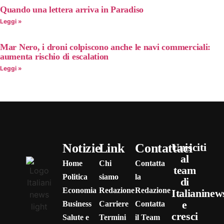
Quando una lettera arriva in Paradiso
Leggi »
Mar Nero, i droni colpiscono anche le navi commerciali:
aumenta rischio di escalation
Leggi »
Notizie
Link
Contattaci
Unisciti
al
Home
Chi
Contatta
team
Politica
siamo
la
di
Economia
Redazione
Redazione
Italianinew
e
Business
Carriere
Contatta
cresci
Salute e
Termini
il Team