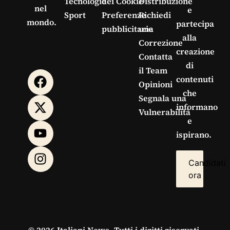
Tecnologie
dei Cookie
Distribuzione
nel
e
Sport
Preferenze
Richiedi
mondo.
partecipa
pubblicitarie
una
alla
Correzione
creazione
Contatta
di
il Team
contenuti
Opinioni
che
Segnala una
informano
Vulnerabilità
e
ispirano.
Candidati
ora