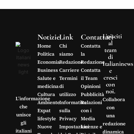
Notizie
Link
Contattaci
Unisciti
al
Home
Chi
Contatta
team
Politica
siamo
la
di
Economia
Redazione
Redazione
Italianinews
e
Business
Carriere
Contatta
cresci
Salute e
Termini
il Team
con
medicina
di
Opinioni
noi.
Cultura
utilizzo
Pubblicità
L’informazione
Collabora
Ambiente
Informativa
Relazioni
che
con
Expat
sulla
con i
unisce
una
lifestyle
Privacy
Media
gli
redazione
Nuove
Impostazioni
Licenze e
italiani
dinamica