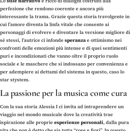
Lo
stile
narrativo
è ricco di dialoghi costruiti alla
perfezione che rendono coerente e ancora più
interessante la trama. Grazie questa storia travolgente in
cui l’amore diventa la linfa vitale che consente ai
personaggi di evolvere e diventare la versione migliore di
sé stessi, l’autrice ci infonde
speranza
e ottimismo nei
confronti delle emozioni più intense e di quei sentimenti
puri e incondizionati che vanno oltre il proprio ruolo
sociale e le maschere che si indossano per convenienza e
per adempiere ai dettami del sistema in questo, caso lo
star stystem.
La passione per la musica come cura
Con la sua storia Alessia I ci invita ad intraprendere un
viaggio nel mondo musicale dove la creatività trae
ispirazione alle proprie
esperienze
personali
, dalla pura
vita che non è detto che sia tutta “rose e fiori”. In questo