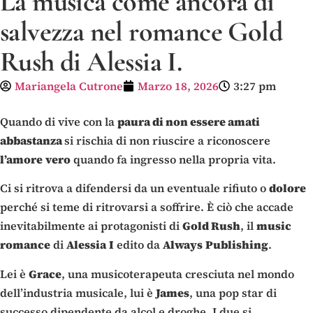
La musica come ancora di
salvezza nel romance Gold
Rush di Alessia I.
Mariangela Cutrone
Marzo 18, 2026
3:27 pm
Quando di vive con la
paura di non essere amati
abbastanza
si rischia di non riuscire a riconoscere
l’amore
vero
quando fa ingresso nella propria vita.
Ci si ritrova a difendersi da un eventuale rifiuto o
dolore
perché si teme di ritrovarsi a soffrire. È ciò che accade
inevitabilmente ai protagonisti di
Gold Rush
, il
music
romance
di
Alessia
I
edito da
Always
Publishing
.
Lei è
Grace
, una musicoterapeuta cresciuta nel mondo
dell’industria musicale, lui è
James
, una pop star di
successo dipendente da alcol e droghe. I due si