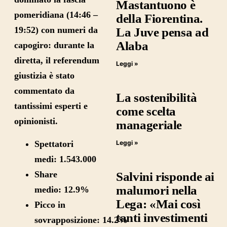
Mastantuono è
pomeridiana (14:46 –
della Fiorentina.
19:52) con numeri da
La Juve pensa ad
Alaba
capogiro: durante la
diretta, il referendum
Leggi »
giustizia è stato
commentato da
La sostenibilità
tantissimi esperti e
come scelta
opinionisti.
manageriale
Spettatori
Leggi »
medi:
1.543.000
Share
Salvini risponde ai
malumori nella
medio:
12.9%
Lega: «Mai così
Picco in
tanti investimenti
sovrapposizione:
14.2%