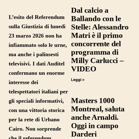
Dal calcio a
L’esito del
Referendum
Ballando con le
Stelle: Alessandro
sulla Giustizia
di lunedì
Matri è il primo
23 marzo 2026 non ha
concorrente del
infiammato solo le urne,
programma di
ma anche i palinsesti
Milly Carlucci –
televisivi. I dati Auditel
VIDEO
confermano un enorme
Leggi »
interesse dei
telespettatori italiani per
Masters 1000
gli speciali informativi,
Montreal, saluta
con una vittoria storica
anche Arnaldi.
per la rete di Urbano
Oggi in campo
Cairo. Non sorprende
Darderi
che il referendum