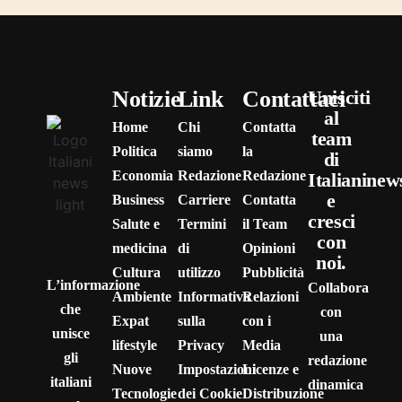
Notizie
Link
Contattaci
Unisciti
al
Home
Chi
Contatta
team
Politica
siamo
la
di
Economia
Redazione
Redazione
Italianinew
e
Business
Carriere
Contatta
cresci
Salute e
Termini
il Team
con
medicina
di
Opinioni
noi.
Cultura
utilizzo
Pubblicità
L’informazione
Collabora
Ambiente
Informativa
Relazioni
che
con
Expat
sulla
con i
unisce
una
lifestyle
Privacy
Media
gli
redazione
Nuove
Impostazioni
Licenze e
italiani
dinamica
Tecnologie
dei Cookie
Distribuzione