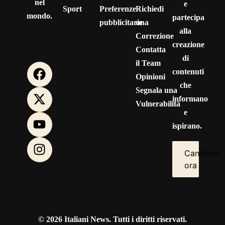
nel
e
Sport
Preferenze
Richiedi
mondo.
partecipa
pubblicitarie
una
alla
Correzione
creazione
Contatta
di
il Team
contenuti
Opinioni
che
Segnala una
informano
Vulnerabilità
e
ispirano.
Candidati
ora
© 2026 Italiani News. Tutti i diritti riservati.