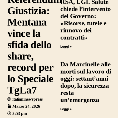
RSA, UGL Salute
Giustizia:
chiede l’intervento
del Governo:
Mentana
«Risorse, tutele e
rinnovo dei
vince la
contratti»
sfida dello
Leggi »
share,
Da Marcinelle alle
record per
morti sul lavoro di
lo Speciale
oggi: settant’anni
dopo, la sicurezza
TgLa7
resta
un’emergenza
italianinewspress
Marzo 24, 2026
Leggi »
3:53 pm