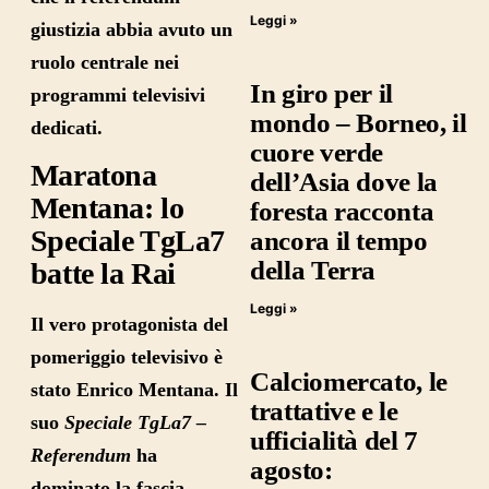
Leggi »
giustizia abbia avuto un
ruolo centrale nei
In giro per il
programmi televisivi
mondo – Borneo, il
dedicati.
cuore verde
Maratona
dell’Asia dove la
Mentana: lo
foresta racconta
Speciale TgLa7
ancora il tempo
della Terra
batte la Rai
Leggi »
Il vero protagonista del
pomeriggio televisivo è
Calciomercato, le
stato
Enrico Mentana
. Il
trattative e le
suo
Speciale TgLa7 –
ufficialità del 7
Referendum
ha
agosto:
dominato la fascia