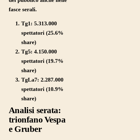
del pubblico anche nelle
fasce serali.
Tg1:
5.313.000
spettatori (
25.6%
share
)
Tg5:
4.150.000
spettatori (
19.7%
share
)
TgLa7:
2.287.000
spettatori (
10.9%
share
)
Analisi serata:
trionfano Vespa
e Gruber