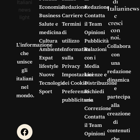
di
Economia
Redazione
Redazione
Italianinews
e
Business
Carriere
Contatta
cresci
Salute e
Termini
il Team
con
medicina
di
Opinioni
noi.
Cultura
utilizzo
Pubblicità
L’informazione
Collabora
Ambiente
Informativa
Relazioni
che
con
Expat
sulla
con i
unisce
una
lifestyle
Privacy
Media
gli
redazione
Nuove
Impostazioni
Licenze e
italiani
dinamica
Tecnologie
dei Cookie
Distribuzione
nel
e
Sport
Preferenze
Richiedi
mondo.
partecipa
pubblicitarie
una
alla
Correzione
creazione
Contatta
di
il Team
contenuti
Opinioni
che