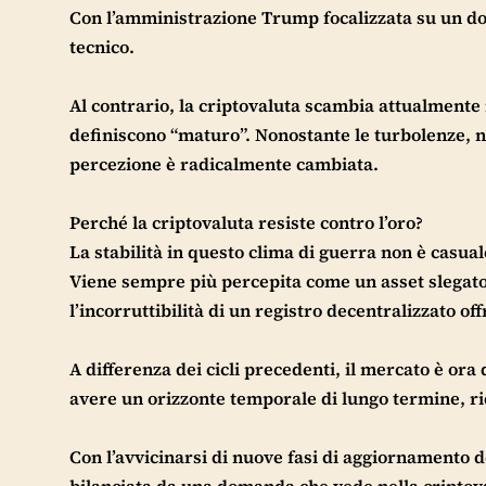
Con l’amministrazione Trump focalizzata su un doll
tecnico.
Al contrario, la criptovaluta scambia attualmente 
definiscono “maturo”. Nonostante le turbolenze, non
percezione è radicalmente cambiata.
Perché la criptovaluta resiste contro l’oro?
La stabilità in questo clima di guerra non è casual
Viene sempre più percepita come un asset slegato da
l’incorruttibilità di un registro decentralizzato of
A differenza dei cicli precedenti, il mercato è ora
avere un orizzonte temporale di lungo termine, rid
Con l’avvicinarsi di nuove fasi di aggiornamento de
bilanciata da una domanda che vede nella criptova