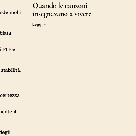
Quando le canzoni
ende molti
insegnavano a vivere
Leggi »
biata
i ETF e
stabilità.
ncertezza
mente il
degli