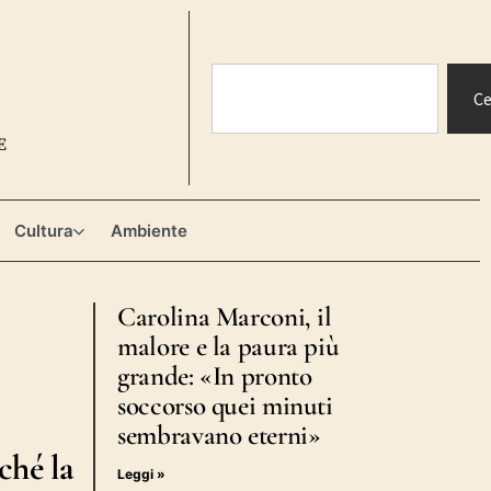
Ce
E
Cultura
Ambiente
Carolina Marconi, il
malore e la paura più
grande: «In pronto
soccorso quei minuti
sembravano eterni»
ché la
Leggi »