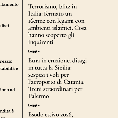
lentamento
Terrorismo, blitz in
Italia: fermato un
16enne con legami con
listi
ambienti islamici. Cosa
hanno scoperto gli
inquirenti
Leggi »
Etna in eruzione, disagi
prezzo:
in tutta la Sicilia:
tabilità e
sospesi i voli per
l’aeroporto di Catania.
Treni straordinari per
ndono ad
Palermo
Leggi »
endita è
Esodo estivo 2026,
ese