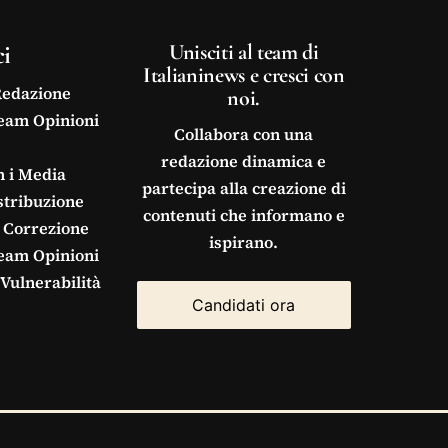
ci
Unisciti al team di
Italianinews e cresci con
Redazione
noi.
Team Opinioni
Collabora con una
redazione dinamica e
n i Media
partecipa alla creazione di
stribuzione
contenuti che informano e
 Correzione
ispirano.
Team Opinioni
Vulnerabilità
Candidati ora