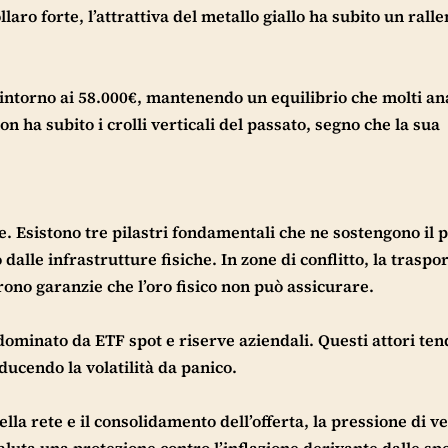
aro forte, l’attrattiva del metallo giallo ha subito un ral
intorno ai 58.000€, mantenendo un equilibrio che molti ana
 ha subito i crolli verticali del passato, segno che la sua
e. Esistono tre pilastri fondamentali che ne sostengono il 
lle infrastrutture fisiche. In zone di conflitto, la traspor
frono garanzie che l’oro fisico non può assicurare.
 dominato da ETF spot e riserve aziendali. Questi attori te
ucendo la volatilità da panico.
lla rete e il consolidamento dell’offerta, la pressione di v
luta una protezione contro l’inflazione derivante dalle sp