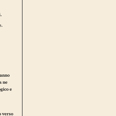
.
e.
tanno
a ne
ogico e
o verso