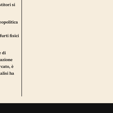
itori si
eopolitica
urti fisici
e di
tazione
cato, è
alisi ha