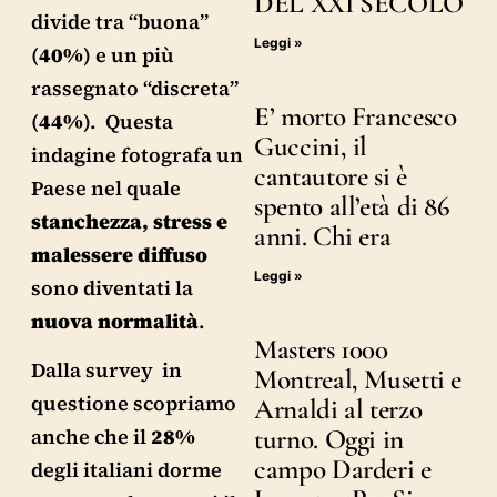
DEL XXI SECOLO
divide tra “buona”
Leggi »
(
40%
) e un più
rassegnato “discreta”
E’ morto Francesco
(
44%
). Questa
Guccini, il
indagine fotografa un
cantautore si è
Paese nel quale
spento all’età di 86
stanchezza, stress e
anni. Chi era
malessere diffuso
Leggi »
sono diventati la
nuova normalità
.
Masters 1000
Dalla survey in
Montreal, Musetti e
questione scopriamo
Arnaldi al terzo
turno. Oggi in
anche che il
28%
campo Darderi e
degli italiani dorme