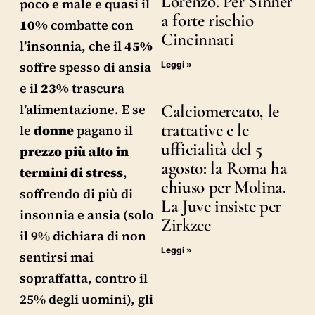
Lorenzo. Per Sinner
poco e male e quasi il
a forte rischio
10%
combatte con
Cincinnati
l’insonnia, che il
45%
soffre spesso di ansia
Leggi »
e il
23%
trascura
Calciomercato, le
l’alimentazione. E se
trattative e le
le
donne
pagano il
ufficialità del 5
prezzo più alto in
agosto: la Roma ha
termini di stress
,
chiuso per Molina.
soffrendo di più di
La Juve insiste per
insonnia e ansia (solo
Zirkzee
il 9% dichiara di non
Leggi »
sentirsi mai
sopraffatta, contro il
25% degli uomini), gli