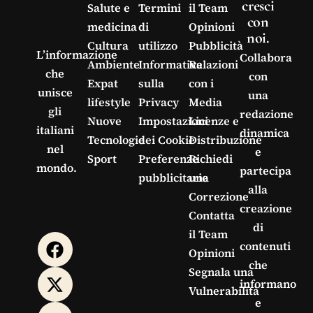
cresci
Salute e
Termini
il Team
con
medicina
di
Opinioni
noi.
Cultura
utilizzo
Pubblicità
L’informazione
Collabora
Ambiente
Informativa
Relazioni
che
con
Expat
sulla
con i
unisce
una
lifestyle
Privacy
Media
gli
redazione
Nuove
Impostazioni
Licenze e
italiani
dinamica
Tecnologie
dei Cookie
Distribuzione
nel
e
Sport
Preferenze
Richiedi
mondo.
partecipa
pubblicitarie
una
alla
Correzione
creazione
Contatta
di
il Team
contenuti
Opinioni
che
Segnala una
informano
Vulnerabilità
e