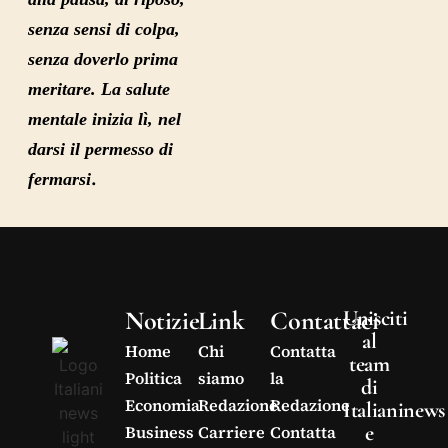
senza sensi di colpa,
senza doverlo prima
meritare.
La salute
mentale inizia lì, nel
darsi il permesso di
.
fermarsi
Notizie
Link
Contattaci
Unisciti
al
Home
Chi
Contatta
team
Politica
siamo
la
di
Economia
Redazione
Redazione
Italianinews
e
Business
Carriere
Contatta