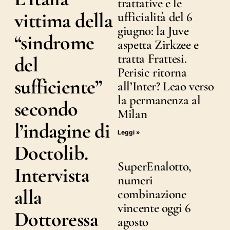
trattative e le
vittima della
ufficialità del 6
giugno: la Juve
“sindrome
aspetta Zirkzee e
tratta Frattesi.
del
Perisic ritorna
sufficiente”
all’Inter? Leao verso
la permanenza al
secondo
Milan
l’indagine di
Leggi »
Doctolib.
SuperEnalotto,
Intervista
numeri
alla
combinazione
vincente oggi 6
Dottoressa
agosto