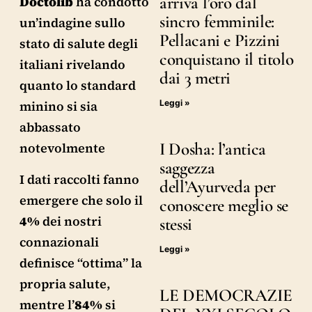
arriva l’oro dal
Doctolib
ha condotto
sincro femminile:
un’indagine sullo
Pellacani e Pizzini
stato di salute degli
conquistano il titolo
italiani rivelando
dai 3 metri
quanto lo standard
Leggi »
minino si sia
abbassato
I Dosha: l’antica
notevolmente
saggezza
I dati raccolti fanno
dell’Ayurveda per
emergere che solo il
conoscere meglio se
4%
dei nostri
stessi
connazionali
Leggi »
definisce “ottima” la
propria salute,
LE DEMOCRAZIE
mentre l’
84%
si