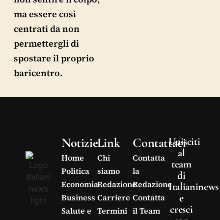
ma essere così
centrati da non
permettergli di
spostare il proprio
baricentro.
Notizie
Link
Contattaci
Unisciti
al
Home
Chi
Contatta
team
Politica
siamo
la
di
Economia
Redazione
Redazione
Italianinews
e
Business
Carriere
Contatta
cresci
Salute e
Termini
il Team