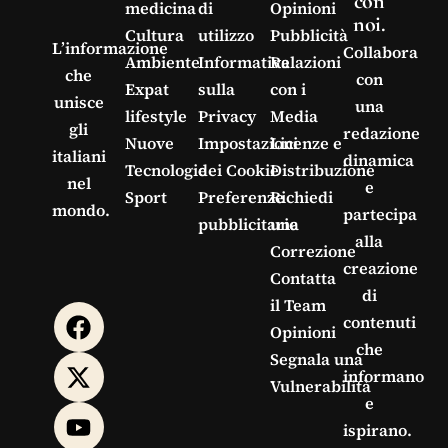
con
medicina
di
Opinioni
noi.
Cultura
utilizzo
Pubblicità
L’informazione
Collabora
Ambiente
Informativa
Relazioni
che
con
Expat
sulla
con i
unisce
una
lifestyle
Privacy
Media
gli
redazione
Nuove
Impostazioni
Licenze e
italiani
dinamica
Tecnologie
dei Cookie
Distribuzione
nel
e
Sport
Preferenze
Richiedi
mondo.
partecipa
pubblicitarie
una
alla
Correzione
creazione
Contatta
di
il Team
contenuti
Opinioni
che
Segnala una
informano
Vulnerabilità
e
ispirano.