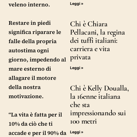
veleno interno.
Leggi »
Restare in piedi
Chi è Chiara
Pellacani, la regina
significa riparare le
dei tuffi italiani:
falle della propria
carriera e vita
autostima ogni
privata
giorno, impedendo al
mare esterno di
Leggi »
allagare il motore
della nostra
Chi è Kelly Doualla,
la 16enne italiana
motivazione.
che sta
impressionando sui
“La vita è fatta per il
100 metri
10% da ciò che ti
accade e per il 90% da
Leggi »