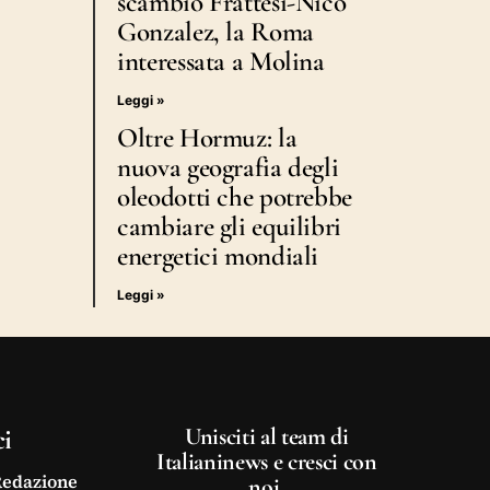
scambio Frattesi-Nico
Gonzalez, la Roma
interessata a Molina
Leggi »
Oltre Hormuz: la
nuova geografia degli
oleodotti che potrebbe
cambiare gli equilibri
energetici mondiali
Leggi »
ci
Unisciti al team di
Italianinews e cresci con
Redazione
noi.