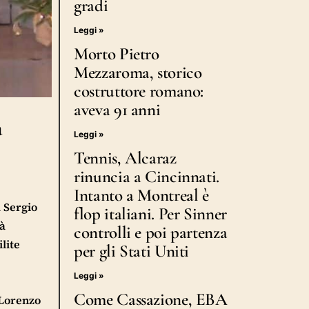
gradi
Leggi »
Morto Pietro
Mezzaroma, storico
costruttore romano:
aveva 91 anni
a
Leggi »
Tennis, Alcaraz
rinuncia a Cincinnati.
Intanto a Montreal è
a Sergio
flop italiani. Per Sinner
tà
controlli e poi partenza
lite
per gli Stati Uniti
Leggi »
Come Cassazione, EBA
 Lorenzo