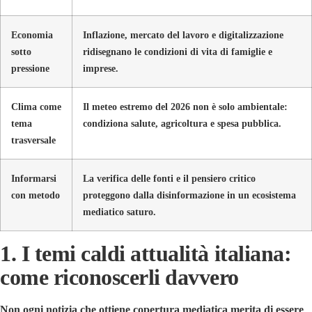
Economia
Inflazione, mercato del lavoro e digitalizzazione
sotto
ridisegnano le condizioni di vita di famiglie e
pressione
imprese.
Clima come
Il meteo estremo del 2026 non è solo ambientale:
tema
condiziona salute, agricoltura e spesa pubblica.
trasversale
Informarsi
La verifica delle fonti e il pensiero critico
con metodo
proteggono dalla disinformazione in un ecosistema
mediatico saturo.
1. I temi caldi attualità italiana:
come riconoscerli davvero
Non ogni notizia che ottiene copertura mediatica merita di essere