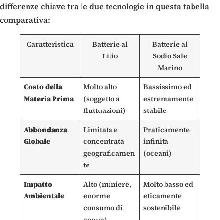
differenze chiave tra le due tecnologie in questa tabella
comparativa:
Caratteristica
Batterie al
Batterie al
Litio
Sodio Sale
Marino
Costo della
Molto alto
Bassissimo ed
Materia Prima
(soggetto a
estremamente
fluttuazioni)
stabile
Abbondanza
Limitata e
Praticamente
Globale
concentrata
infinita
geograficamen
(oceani)
te
Impatto
Alto (miniere,
Molto basso ed
Ambientale
enorme
eticamente
consumo di
sostenibile
acqua)