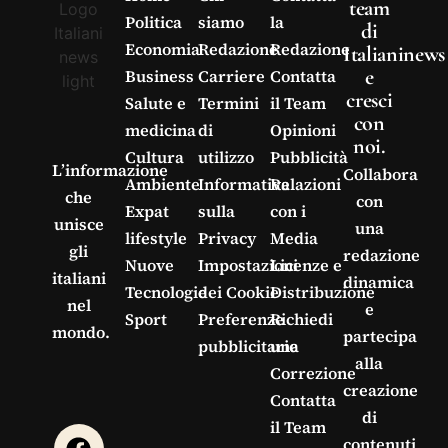
team
Politica
siamo
la
di
Economia
Redazione
Redazione
Italianinews
e
Business
Carriere
Contatta
cresci
Salute e
Termini
il Team
con
medicina
di
Opinioni
noi.
Cultura
utilizzo
Pubblicità
L’informazione
Collabora
Ambiente
Informativa
Relazioni
che
con
Expat
sulla
con i
unisce
una
lifestyle
Privacy
Media
gli
redazione
Nuove
Impostazioni
Licenze e
italiani
dinamica
Tecnologie
dei Cookie
Distribuzione
nel
e
Sport
Preferenze
Richiedi
mondo.
partecipa
pubblicitarie
una
alla
Correzione
creazione
Contatta
di
il Team
contenuti