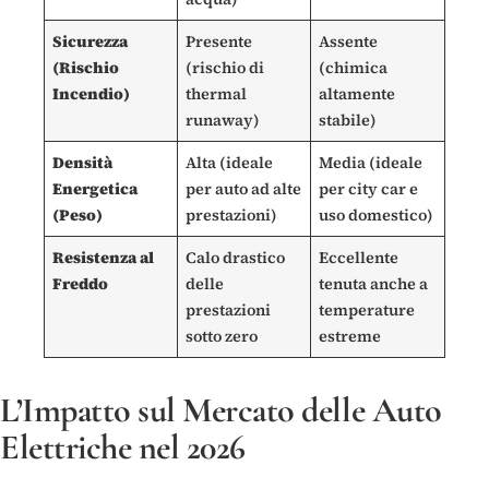
Sicurezza
Presente
Assente
(Rischio
(rischio di
(chimica
Incendio)
thermal
altamente
runaway)
stabile)
Densità
Alta (ideale
Media (ideale
Energetica
per auto ad alte
per city car e
(Peso)
prestazioni)
uso domestico)
Resistenza al
Calo drastico
Eccellente
Freddo
delle
tenuta anche a
prestazioni
temperature
sotto zero
estreme
L’Impatto sul Mercato delle Auto
Elettriche nel 2026