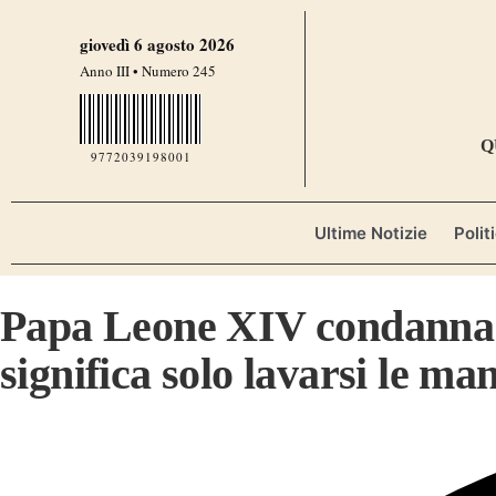
giovedì 6 agosto 2026
Anno III • Numero 245
Q
9772039198001
Ultime Notizie
Polit
Papa Leone XIV condanna l
significa solo lavarsi le m