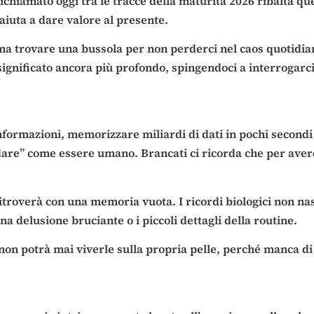
 richiamato oggi tra le tracce della maturità 2026 ribalta q
 aiuta a dare valore al presente.
a trovare una bussola per non perderci nel caos quotidian
 significato ancora più profondo, spingendoci a interrogarci
informazioni, memorizzare miliardi di dati in pochi secondi 
cordare” come essere umano. Brancati ci ricorda che per ave
ritroverà con una memoria vuota. I ricordi biologici non na
a delusione bruciante o i piccoli dettagli della routine.
on potrà mai viverle sulla propria pelle, perché manca di q