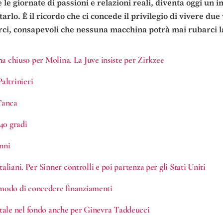
 le giornate di passioni e relazioni reali, diventa oggi un i
rlo. È il ricordo che ci concede il privilegio di vivere due
ci, consapevoli che nessuna macchina potrà mai rubarci la
 ha chiuso per Molina. La Juve insiste per Zirkzee
altrinieri
’anca
 40 gradi
nni
aliani. Per Sinner controlli e poi partenza per gli Stati Uniti
 modo di concedere finanziamenti
ntale nel fondo anche per Ginevra Taddeucci