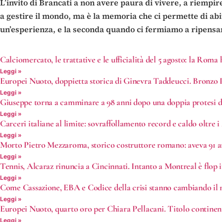
L’invito di Brancati a non avere paura di vivere, a riempire
a gestire il mondo, ma è la memoria che ci permette di abita
un’esperienza, e la seconda quando ci fermiamo a ripensar
Calciomercato, le trattative e le ufficialità del 5 agosto: la Roma
Leggi »
Europei Nuoto, doppietta storica di Ginevra Taddeucci. Bronzo P
Leggi »
Giuseppe torna a camminare a 98 anni dopo una doppia protesi d
Leggi »
Carceri italiane al limite: sovraffollamento record e caldo oltre i
Leggi »
Morto Pietro Mezzaroma, storico costruttore romano: aveva 91 a
Leggi »
Tennis, Alcaraz rinuncia a Cincinnati. Intanto a Montreal è flop it
Leggi »
Come Cassazione, EBA e Codice della crisi stanno cambiando il
Leggi »
Europei Nuoto, quarto oro per Chiara Pellacani. Titolo contine
Leggi »