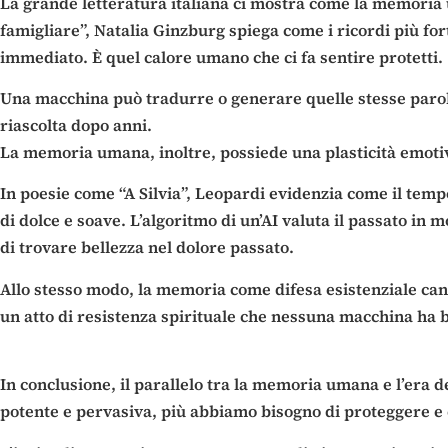
La grande letteratura italiana ci mostra come la memoria um
famigliare”, Natalia Ginzburg spiega come i ricordi più fort
immediato. È quel calore umano che ci fa sentire protetti.
Una macchina può tradurre o generare quelle stesse parol
riascolta dopo anni.
La memoria umana, inoltre, possiede una plasticità emot
In poesie come “A Silvia”, Leopardi evidenzia come il temp
di dolce e soave. L’algoritmo di un’AI valuta il passato in 
di trovare bellezza nel dolore passato.
Allo stesso modo, la memoria come difesa esistenziale can
un atto di resistenza spirituale che nessuna macchina ha 
In conclusione, il parallelo tra la memoria umana e l’era de
potente e pervasiva, più abbiamo bisogno di proteggere e 