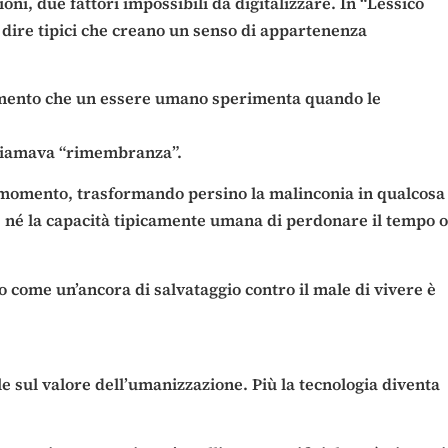
i, due fattori impossibili da digitalizzare. In “Lessico
di dire tipici che creano un senso di appartenenza
camento che un essere umano sperimenta quando le
chiamava “rimembranza”.
del momento, trasformando persino la malinconia in qualcosa
gia, né la capacità tipicamente umana di perdonare il tempo o
 come un’ancora di salvataggio contro il male di vivere è
le sul valore dell’umanizzazione. Più la tecnologia diventa