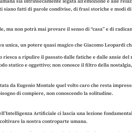
ana sia intrinsecamente legata all’emozione e alle relazion
i siano fatti di parole condivise, di frasi storiche e modi 
e, ma non potrà mai provare il senso di “casa” e di radi
iva unica, un potere quasi magico che Giacomo Leopardi 
o riesca a ripulire il passato dalle fatiche e dalle ansie 
modo statico e oggettivo; non conosce il filtro della nostal
tata da Eugenio Montale quel volto caro che resta impresso
bisogno di compiere, non conoscendo la solitudine.
ll’Intelligenza Artificiale ci lascia una lezione fondamenta
coltivare la nostra controparte umana.