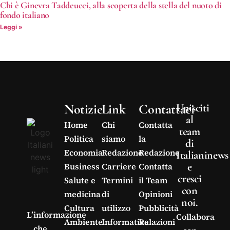
Chi è Ginevra Taddeucci, alla scoperta della stella del nuoto di
fondo italiano
Leggi »
Notizie
Link
Contattaci
Unisciti
al
Home
Chi
Contatta
team
Politica
siamo
la
di
Economia
Redazione
Redazione
Italianinews
e
Business
Carriere
Contatta
cresci
Salute e
Termini
il Team
con
medicina
di
Opinioni
noi.
Cultura
utilizzo
Pubblicità
L’informazione
Collabora
Ambiente
Informativa
Relazioni
che