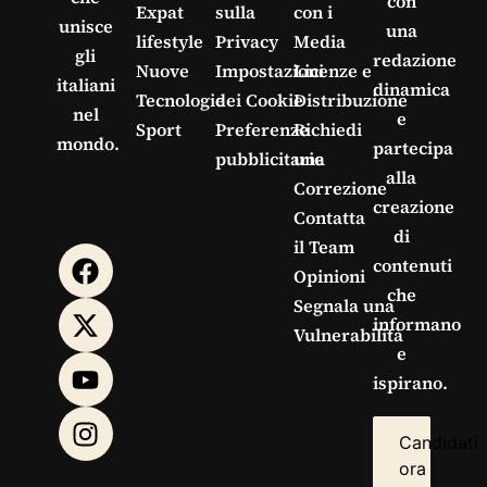
con
Expat
sulla
con i
unisce
una
lifestyle
Privacy
Media
gli
redazione
Nuove
Impostazioni
Licenze e
italiani
dinamica
Tecnologie
dei Cookie
Distribuzione
nel
e
Sport
Preferenze
Richiedi
mondo.
partecipa
pubblicitarie
una
alla
Correzione
creazione
Contatta
di
il Team
contenuti
Opinioni
che
Segnala una
informano
Vulnerabilità
e
ispirano.
Candidati
ora