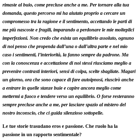
rimaste al buio, come precluse anche a me. Per tornare alla tua
domanda, questo percorso mi ha aiutato proprio a cercare un
compromesso tra la ragione e il sentimento, accettando le parti di
me più nascoste e fragili, imparando a perdonare le mie molteplici
imperfezioni. Non credo che esista un equilibrio assoluto, ognuno
di noi penso che propenda dall’una o dall’altra parte e nel mio
caso i sentimenti, l’interiorità, la fanno sempre da padrone. Ma
con la conoscenza e accettazione di noi stessi riusciamo meglio a
prevenire contrasti interiori, sensi di colpa, scelte sbagliate. Magari
un giorno, ora che sono capace di fare autoipnosi, riuscirò anche
a entrare in quelle stanze buie e capire ancora meglio come
mettermi a fuoco e tendere verso un equilibrio. O forse resteranno
sempre precluse anche a me, per lasciare spazio al mistero del
nostro inconscio, che ci guida silenzioso sottopelle.
Le tue storie trasudano eros e passione. Che ruolo ha la
passione in un rapporto sentimentale?