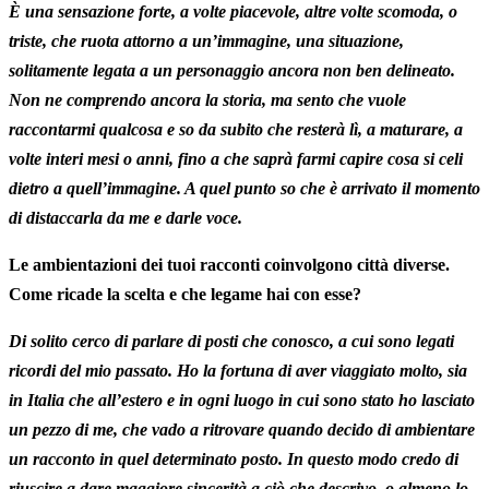
È una sensazione forte, a volte piacevole, altre volte scomoda, o
triste, che ruota attorno a un’immagine, una situazione,
solitamente legata a un personaggio ancora non ben delineato.
Non ne comprendo ancora la storia, ma sento che vuole
raccontarmi qualcosa e so da subito che resterà lì, a maturare, a
volte interi mesi o anni, fino a che saprà farmi capire cosa si celi
dietro a quell’immagine. A quel punto so che è arrivato il momento
di distaccarla da me e darle voce.
Le ambientazioni dei tuoi racconti coinvolgono città diverse.
Come ricade la scelta e che legame hai con esse?
Di solito cerco di parlare di posti che conosco, a cui sono legati
ricordi del mio passato. Ho la fortuna di aver viaggiato molto, sia
in Italia che all’estero e in ogni luogo in cui sono stato ho lasciato
un pezzo di me, che vado a ritrovare quando decido di ambientare
un racconto in quel determinato posto. In questo modo credo di
riuscire a dare maggiore sincerità a ciò che descrivo, o almeno lo