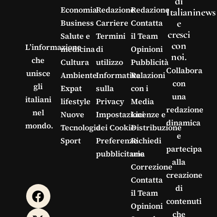
di
Economia
Redazione
Redazione
Italianinews
e
Business
Carriere
Contatta
cresci
Salute e
Termini
il Team
con
L’informazione
medicina
di
Opinioni
noi.
che
Cultura
utilizzo
Pubblicità
Collabora
unisce
Ambiente
Informativa
Relazioni
con
gli
Expat
sulla
con i
una
italiani
lifestyle
Privacy
Media
redazione
nel
Nuove
Impostazioni
Licenze e
dinamica
mondo.
Tecnologie
dei Cookie
Distribuzione
e
Sport
Preferenze
Richiedi
partecipa
pubblicitarie
una
alla
Correzione
creazione
Contatta
di
il Team
contenuti
Opinioni
che