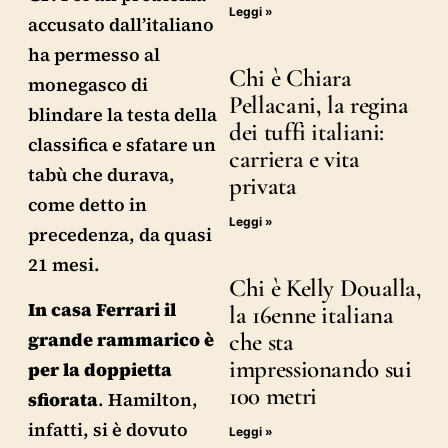
Leggi »
accusato dall’italiano
ha permesso al
Chi è Chiara
monegasco di
Pellacani, la regina
blindare la testa della
dei tuffi italiani:
classifica e sfatare un
carriera e vita
tabù che durava,
privata
come detto in
Leggi »
precedenza, da quasi
21 mesi.
Chi è Kelly Doualla,
In casa Ferrari il
la 16enne italiana
grande rammarico è
che sta
impressionando sui
per la doppietta
100 metri
sfiorata
. Hamilton,
infatti, si è dovuto
Leggi »