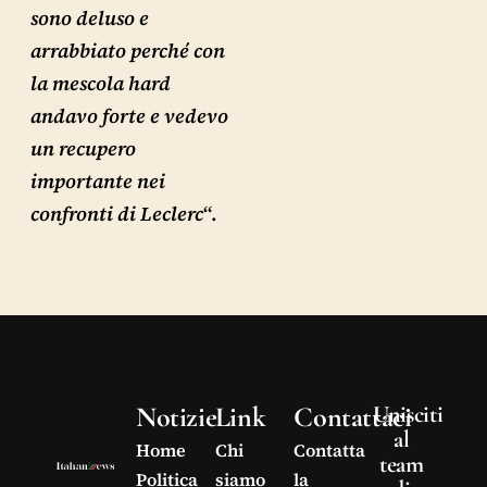
sono deluso e
arrabbiato perché con
la mescola hard
andavo forte e vedevo
un recupero
importante nei
confronti di Leclerc
“.
Notizie
Link
Contattaci
Unisciti
al
Home
Chi
Contatta
team
Politica
siamo
la