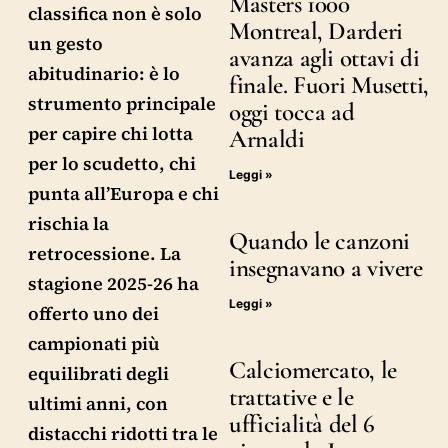
Masters 1000
classifica non è solo
Montreal, Darderi
un gesto
avanza agli ottavi di
abitudinario: è lo
finale. Fuori Musetti,
strumento principale
oggi tocca ad
per capire chi lotta
Arnaldi
per lo scudetto, chi
Leggi »
punta all’Europa e chi
rischia la
Quando le canzoni
retrocessione. La
insegnavano a vivere
stagione 2025-26 ha
Leggi »
offerto uno dei
campionati più
Calciomercato, le
equilibrati degli
trattative e le
ultimi anni, con
ufficialità del 6
distacchi ridotti tra le