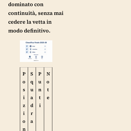
dominato con
continuità, senza mai
cedere la vetta in
modo definitivo.
P
S
P
N
o
q
u
o
s
u
n
t
i
a
t
e
z
d
i
i
r
o
a
n