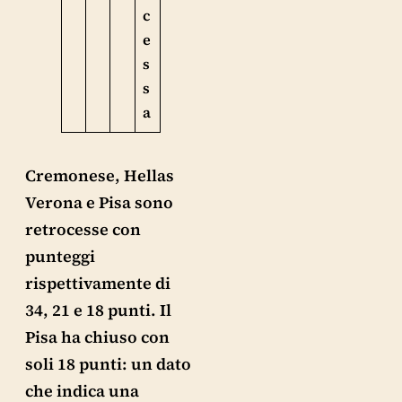
c
e
s
s
a
Cremonese, Hellas
Verona e Pisa sono
retrocesse con
punteggi
rispettivamente di
34, 21 e 18 punti. Il
Pisa ha chiuso con
soli 18 punti: un dato
che indica una