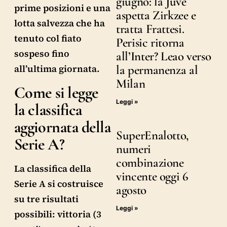
giugno: la Juve
prime posizioni e una
aspetta Zirkzee e
lotta salvezza che ha
tratta Frattesi.
tenuto col fiato
Perisic ritorna
sospeso fino
all’Inter? Leao verso
la permanenza al
all’ultima giornata.
Milan
Come si legge
Leggi »
la classifica
aggiornata della
SuperEnalotto,
Serie A?
numeri
combinazione
La classifica della
vincente oggi 6
Serie A si costruisce
agosto
su tre risultati
Leggi »
possibili: vittoria (3