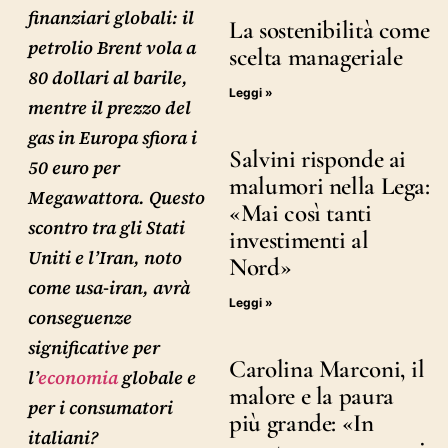
finanziari globali: il
La sostenibilità come
petrolio Brent vola a
scelta manageriale
80 dollari al barile,
Leggi »
mentre il prezzo del
gas in Europa sfiora i
Salvini risponde ai
50 euro per
malumori nella Lega:
Megawattora. Questo
«Mai così tanti
scontro tra gli Stati
investimenti al
Uniti e l’Iran, noto
Nord»
come usa-iran, avrà
Leggi »
conseguenze
significative per
Carolina Marconi, il
l’
economia
globale e
malore e la paura
per i consumatori
più grande: «In
italiani?