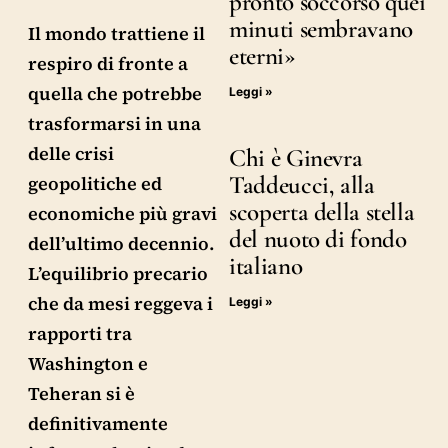
pronto soccorso quei
minuti sembravano
Il mondo trattiene il
eterni»
respiro di fronte a
quella che potrebbe
Leggi »
trasformarsi in una
delle crisi
Chi è Ginevra
Taddeucci, alla
geopolitiche ed
scoperta della stella
economiche più gravi
del nuoto di fondo
dell’ultimo decennio.
italiano
L’equilibrio precario
che da mesi reggeva i
Leggi »
rapporti tra
Washington e
Teheran si è
definitivamente