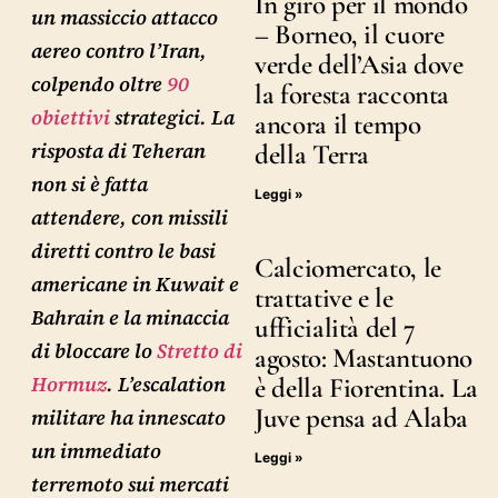
In giro per il mondo
un massiccio attacco
– Borneo, il cuore
aereo contro l’Iran,
verde dell’Asia dove
colpendo oltre
90
la foresta racconta
obiettivi
strategici. La
ancora il tempo
risposta di Teheran
della Terra
non si è fatta
Leggi »
attendere, con missili
diretti contro le basi
Calciomercato, le
americane in Kuwait e
trattative e le
Bahrain e la minaccia
ufficialità del 7
di bloccare lo
Stretto di
agosto: Mastantuono
Hormuz
. L’escalation
è della Fiorentina. La
Juve pensa ad Alaba
militare ha innescato
un immediato
Leggi »
terremoto sui mercati