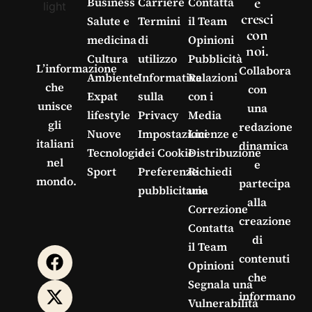
e
Business
Carriere
Contatta
cresci
Salute e
Termini
il Team
con
medicina
di
Opinioni
noi.
Cultura
utilizzo
Pubblicità
L’informazione
Collabora
Ambiente
Informativa
Relazioni
che
con
Expat
sulla
con i
unisce
una
lifestyle
Privacy
Media
gli
redazione
Nuove
Impostazioni
Licenze e
italiani
dinamica
Tecnologie
dei Cookie
Distribuzione
nel
e
Sport
Preferenze
Richiedi
mondo.
partecipa
pubblicitarie
una
alla
Correzione
creazione
Contatta
di
il Team
contenuti
Opinioni
che
Segnala una
informano
Vulnerabilità