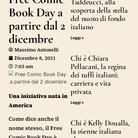
Taddeucci, alla
Book Day a
scoperta della stella
del nuoto di fondo
partire dal 2
italiano
dicembre
Leggi »
Massimo Antonelli
Chi è Chiara
Dicembre 8, 2021
Pellacani, la regina
7:03 am
dei tuffi italiani:
carriera e vita
privata
Una iniziativa nata in
Leggi »
America
Come dice anche il
Chi è Kelly Doualla,
nome stesso, il Free
la 16enne italiana
Comic Book Day è