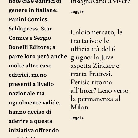
insegnavano a vivere
note case editrici di
genere in italiane:
Leggi »
Panini Comics,
Saldapress, Star
Calciomercato, le
Comics e Sergio
trattative e le
Bonelli Editore; a
ufficialità del 6
giugno: la Juve
parte loro però anche
aspetta Zirkzee e
molte altre case
tratta Frattesi.
editrici, meno
Perisic ritorna
presenti a livello
all’Inter? Leao verso
nazionale ma
la permanenza al
ugualmente valide,
Milan
hanno deciso di
Leggi »
aderire a questa
iniziativa offrendo