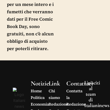
per un mese intero e i
fumetti che verranno
dati per il Free Comic
Book Day, sono
gratuiti, non c’è alcun
obbligo di acquisto
per poterli ritirare.
Notizie
Link
Contattaci
Unisciti
al
Home
Chi
Contatta
team
Politica
siamo
la
di
Economia
Redazione
Redazione
Italianinews