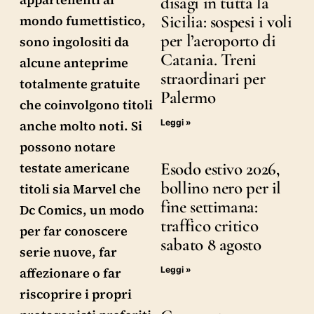
disagi in tutta la
Sicilia: sospesi i voli
mondo fumettistico,
per l’aeroporto di
sono ingolositi da
Catania. Treni
alcune anteprime
straordinari per
totalmente gratuite
Palermo
che coinvolgono titoli
Leggi »
anche molto noti. Si
possono notare
Esodo estivo 2026,
testate americane
bollino nero per il
titoli sia Marvel che
fine settimana:
Dc Comics, un modo
traffico critico
per far conoscere
sabato 8 agosto
serie nuove, far
Leggi »
affezionare o far
riscoprire i propri