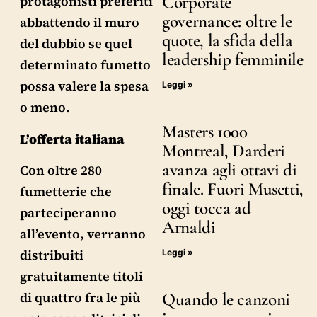
Corporate
protagonisti preferiti
governance: oltre le
abbattendo il muro
quote, la sfida della
del dubbio se quel
leadership femminile
determinato fumetto
possa valere la spesa
Leggi »
o meno.
Masters 1000
L’offerta italiana
Montreal, Darderi
avanza agli ottavi di
Con oltre 280
finale. Fuori Musetti,
fumetterie che
oggi tocca ad
parteciperanno
Arnaldi
all’evento, verranno
distribuiti
Leggi »
gratuitamente titoli
Quando le canzoni
di quattro fra le più