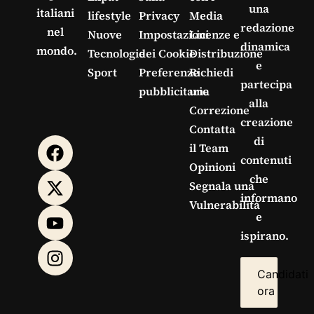
una
italiani
lifestyle
Privacy
Media
redazione
nel
Nuove
Impostazioni
Licenze e
dinamica
mondo.
Tecnologie
dei Cookie
Distribuzione
e
Sport
Preferenze
Richiedi
partecipa
pubblicitarie
una
alla
Correzione
creazione
Contatta
di
il Team
contenuti
Opinioni
che
Segnala una
informano
Vulnerabilità
e
ispirano.
Candidati
ora