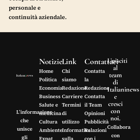
personale e
continuità aziendale.
Notizie
Link
Contattaci
Unisciti
al
Home
Chi
Contatta
team
Politica
siamo
la
di
Economia
Redazione
Redazione
Italianinews
e
Business
Carriere
Contatta
cresci
Salute e
Termini
il Team
con
L’informazione
medicina
di
Opinioni
noi.
che
Cultura
utilizzo
Pubblicità
Collabora
unisce
Ambiente
Informativa
Relazioni
con
gli
Expat
sulla
con i