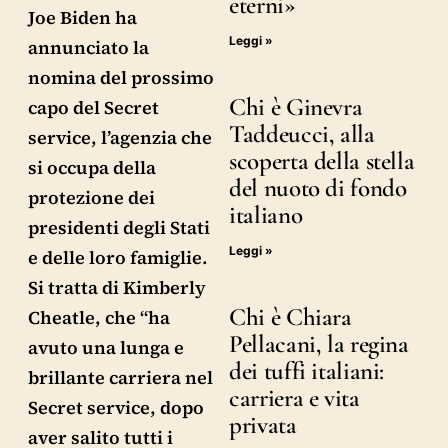
eterni»
Joe Biden ha
Leggi »
annunciato la
nomina del prossimo
Chi è Ginevra
capo del Secret
Taddeucci, alla
service, l’agenzia che
scoperta della stella
si occupa della
del nuoto di fondo
protezione dei
italiano
presidenti degli Stati
Leggi »
e delle loro famiglie.
Si tratta di Kimberly
Chi è Chiara
Cheatle, che “ha
Pellacani, la regina
avuto una lunga e
dei tuffi italiani:
brillante carriera nel
carriera e vita
Secret service, dopo
privata
aver salito tutti i