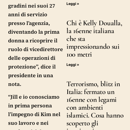
Leggi »
gradini nei suoi 27
anni di servizio
Chi è Kelly Doualla,
presso l’agenzia,
la 16enne italiana
diventando la prima
che sta
donna a ricoprire il
impressionando sui
ruolo di vicedirettore
100 metri
delle operazioni di
Leggi »
protezione”, dice il
presidente in una
Terrorismo, blitz in
nota.
Italia: fermato un
“Jill e io conosciamo
16enne con legami
in prima persona
con ambienti
l’impegno di Kim nel
islamici. Cosa hanno
scoperto gli
suo lavoro e nei