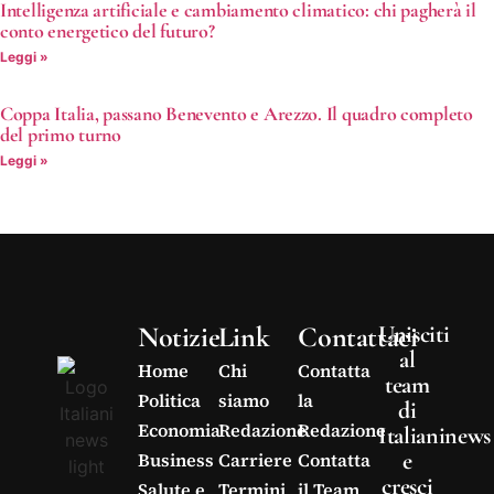
Intelligenza artificiale e cambiamento climatico: chi pagherà il
conto energetico del futuro?
Leggi »
Coppa Italia, passano Benevento e Arezzo. Il quadro completo
del primo turno
Leggi »
Notizie
Link
Contattaci
Unisciti
al
Home
Chi
Contatta
team
Politica
siamo
la
di
Economia
Redazione
Redazione
Italianinews
e
Business
Carriere
Contatta
cresci
Salute e
Termini
il Team