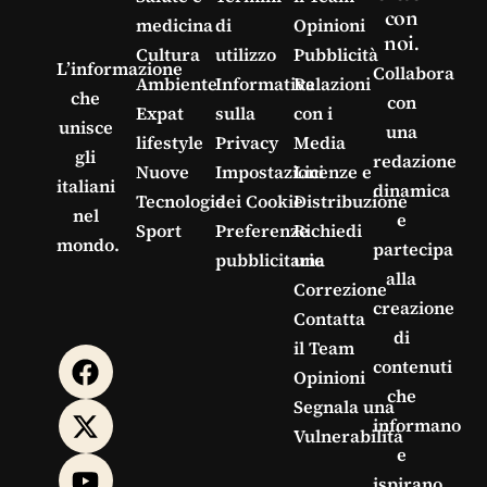
con
medicina
di
Opinioni
noi.
Cultura
utilizzo
Pubblicità
L’informazione
Collabora
Ambiente
Informativa
Relazioni
che
con
Expat
sulla
con i
unisce
una
lifestyle
Privacy
Media
gli
redazione
Nuove
Impostazioni
Licenze e
italiani
dinamica
Tecnologie
dei Cookie
Distribuzione
nel
e
Sport
Preferenze
Richiedi
mondo.
partecipa
pubblicitarie
una
alla
Correzione
creazione
Contatta
di
il Team
contenuti
Opinioni
che
Segnala una
informano
Vulnerabilità
e
ispirano.