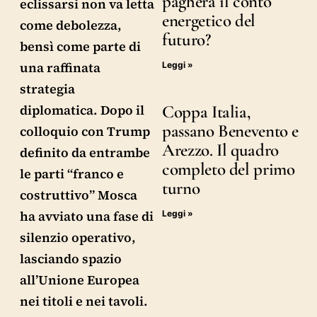
pagherà il conto
eclissarsi non va letta
energetico del
come debolezza,
futuro?
bensì come parte di
una raffinata
Leggi »
strategia
Coppa Italia,
diplomatica. Dopo il
passano Benevento e
colloquio con Trump
Arezzo. Il quadro
definito da entrambe
completo del primo
le parti “franco e
turno
costruttivo” Mosca
ha avviato una fase di
Leggi »
silenzio operativo,
lasciando spazio
all’Unione Europea
nei titoli e nei tavoli.