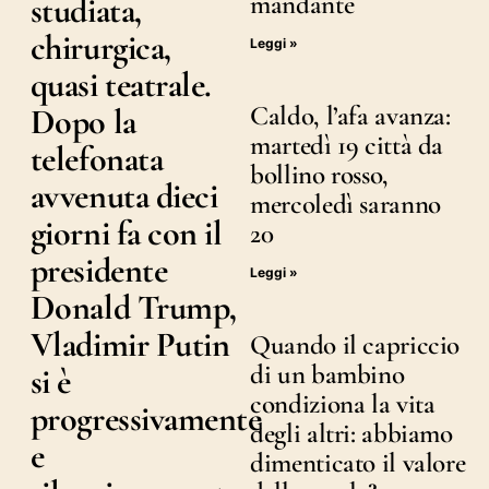
mandante
studiata,
chirurgica,
Leggi »
quasi teatrale.
Caldo, l’afa avanza:
Dopo la
martedì 19 città da
telefonata
bollino rosso,
avvenuta dieci
mercoledì saranno
giorni fa con il
20
presidente
Leggi »
Donald Trump,
Vladimir Putin
Quando il capriccio
di un bambino
si è
condiziona la vita
progressivamente
degli altri: abbiamo
e
dimenticato il valore