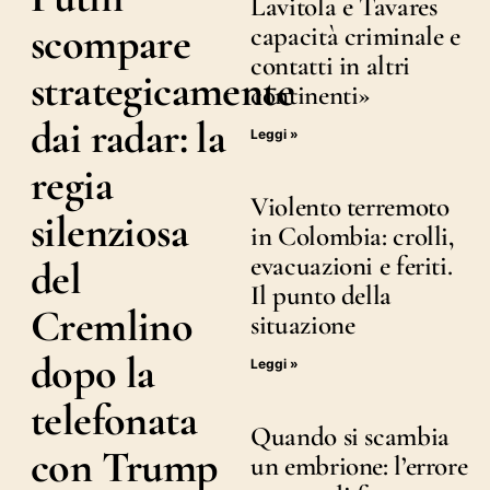
Lavitola e Tavares
scompare
capacità criminale e
contatti in altri
strategicamente
continenti»
dai radar: la
Leggi »
regia
Violento terremoto
silenziosa
in Colombia: crolli,
evacuazioni e feriti.
del
Il punto della
Cremlino
situazione
dopo la
Leggi »
telefonata
Quando si scambia
con Trump
un embrione: l’errore