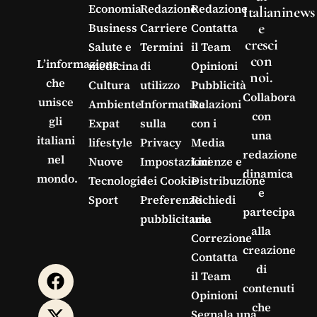
Economia
Redazione
Redazione
Italianinews
e
Business
Carriere
Contatta
cresci
Salute e
Termini
il Team
con
L’informazione
medicina
di
Opinioni
noi.
che
Cultura
utilizzo
Pubblicità
Collabora
unisce
Ambiente
Informativa
Relazioni
con
gli
Expat
sulla
con i
una
italiani
lifestyle
Privacy
Media
redazione
nel
Nuove
Impostazioni
Licenze e
dinamica
mondo.
Tecnologie
dei Cookie
Distribuzione
e
Sport
Preferenze
Richiedi
partecipa
pubblicitarie
una
alla
Correzione
creazione
Contatta
di
il Team
contenuti
Opinioni
che
Segnala una