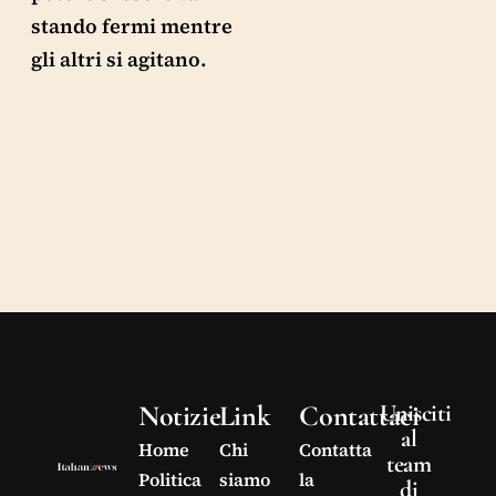
stando fermi mentre
gli altri si agitano.
Notizie
Link
Contattaci
Unisciti
al
Home
Chi
Contatta
team
Politica
siamo
la
di