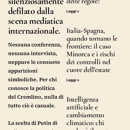
silenziosamente
delle regole?
defilato dalla
Leggi »
scena mediatica
internazionale.
Italia-Spagna,
quando tornano le
Nessuna conferenza,
frontiere: il caso
Minorca e i rischi
nessuna intervista,
dei controlli nel
neppure le consuete
cuore dell’estate
apparizioni
simboliche. Per chi
Leggi »
conosce la politica
del Cremlino, nulla di
Intelligenza
tutto ciò è casuale.
artificiale e
cambiamento
climatico: chi
La scelta di Putin di