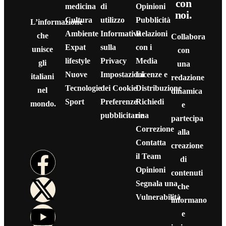
con
medicina
di
Opinioni
noi.
Cultura
utilizzo
Pubblicità
L’informazione
Ambiente
Informativa
Relazioni
che
Collabora
Expat
sulla
con i
unisce
con
lifestyle
Privacy
Media
gli
una
Nuove
Impostazioni
Licenze e
italiani
redazione
Tecnologie
dei Cookie
Distribuzione
nel
dinamica
Sport
Preferenze
Richiedi
mondo.
e
pubblicitarie
una
partecipa
Correzione
alla
Contatta
creazione
il Team
di
Opinioni
contenuti
Segnala una
che
Vulnerabilità
informano
e