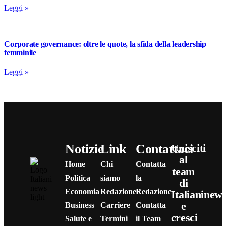
Leggi »
Corporate governance: oltre le quote, la sfida della leadership
femminile
Leggi »
Notizie
Link
Contattaci
Unisciti
al
Home
Chi
Contatta
team
Politica
siamo
la
di
Economia
Redazione
Redazione
Italianinew
e
Business
Carriere
Contatta
cresci
Salute e
Termini
il Team