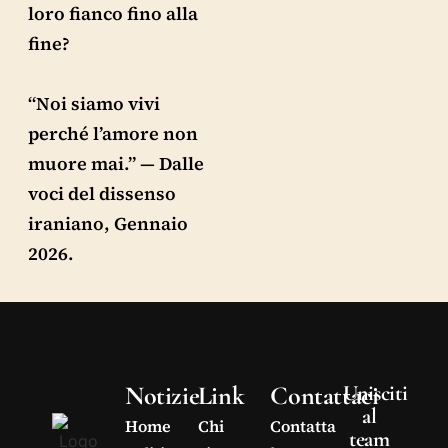
loro fianco fino alla
fine?
“Noi siamo vivi
perché l’amore non
muore mai.” — Dalle
voci del dissenso
iraniano, Gennaio
2026.
Notizie
Link
Contattaci
Unisciti
al
Home
Chi
Contatta
team