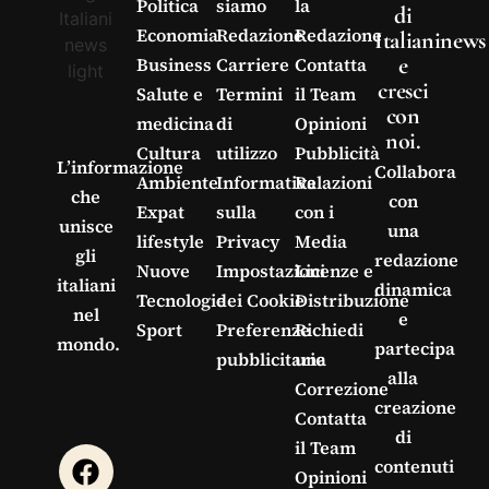
Politica
siamo
la
di
Economia
Redazione
Redazione
Italianinews
e
Business
Carriere
Contatta
cresci
Salute e
Termini
il Team
con
medicina
di
Opinioni
noi.
Cultura
utilizzo
Pubblicità
L’informazione
Collabora
Ambiente
Informativa
Relazioni
che
con
Expat
sulla
con i
unisce
una
lifestyle
Privacy
Media
gli
redazione
Nuove
Impostazioni
Licenze e
italiani
dinamica
Tecnologie
dei Cookie
Distribuzione
nel
e
Sport
Preferenze
Richiedi
mondo.
partecipa
pubblicitarie
una
alla
Correzione
creazione
Contatta
di
il Team
contenuti
Opinioni