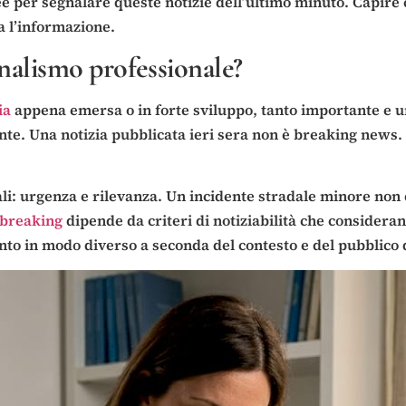
anee per segnalare queste notizie dell’ultimo minuto. Capir
ma l’informazione.
rnalismo professionale?
ia
appena emersa o in forte sviluppo, tanto importante e
ente. Una notizia pubblicata ieri sera non è breaking news
pali: urgenza e rilevanza. Un incidente stradale minore no
e breaking
dipende da criteri di notiziabilità che considera
ento in modo diverso a seconda del contesto e del pubblico 