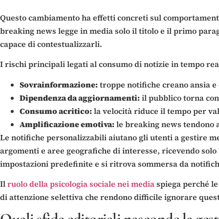
Questo cambiamento ha effetti concreti sul comportamento 
breaking news legge in media solo il titolo e il primo para
capace di contestualizzarli.
I rischi principali legati al consumo di notizie in tempo re
Sovrainformazione:
troppe notifiche creano ansia e 
Dipendenza da aggiornamenti:
il pubblico torna co
Consumo acritico:
la velocità riduce il tempo per val
Amplificazione emotiva:
le breaking news tendono a 
Le notifiche personalizzabili aiutano gli utenti a gestire 
argomenti e aree geografiche di interesse, ricevendo solo l
impostazioni predefinite e si ritrova sommersa da notifich
Il
ruolo della psicologia sociale nei media
spiega perché le
di attenzione selettiva che rendono difficile ignorare que
Quali sfide editoriali nasconde la ges