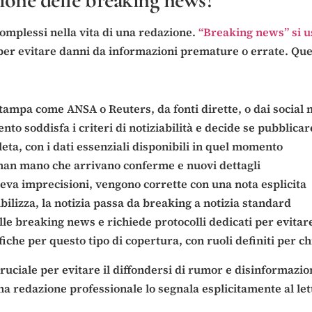
omplessi nella vita di una redazione.
“Breaking news” si us
r evitare danni da informazioni premature o errate. Questo
tampa come ANSA o Reuters, da fonti dirette, o dai social
ento soddisfa i criteri di notiziabilità e decide se pubblic
ta, con i dati essenziali disponibili in quel momento
 man mano che arrivano conferme e nuovi dettagli
eva imprecisioni, vengono corrette con una nota esplicita
bilizza, la notizia passa da breaking a notizia standard
elle breaking news e richiede protocolli dedicati per evitar
he per questo tipo di copertura, con ruoli definiti per chi 
 cruciale per evitare il diffondersi di rumor e disinformaz
Una redazione professionale lo segnala esplicitamente al l