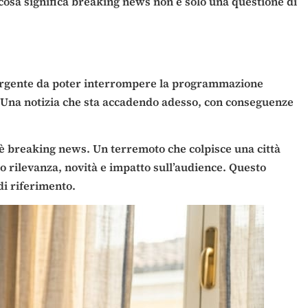
e cosa significa breaking news non è solo una questione di
 urgente da poter interrompere la programmazione
. Una notizia che sta accadendo adesso, con conseguenze
n è breaking news. Un terremoto che colpisce una città
no rilevanza, novità e impatto sull’audience. Questo
di riferimento.