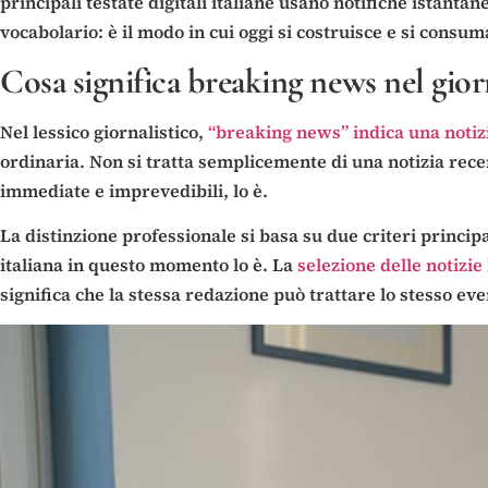
principali testate digitali italiane usano notifiche istant
vocabolario: è il modo in cui oggi si costruisce e si consu
Cosa significa breaking news nel gio
Nel lessico giornalistico,
“breaking news” indica una notiz
ordinaria. Non si tratta semplicemente di una notizia rec
immediate e imprevedibili, lo è.
La distinzione professionale si basa su due criteri princi
italiana in questo momento lo è. La
selezione delle notizi
significa che la stessa redazione può trattare lo stesso ev