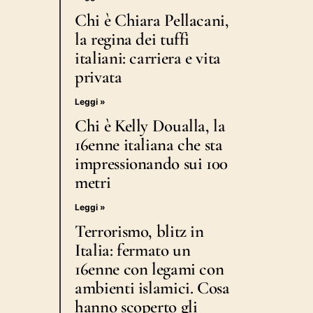
Chi è Chiara Pellacani,
la regina dei tuffi
italiani: carriera e vita
privata
Leggi »
Chi è Kelly Doualla, la
16enne italiana che sta
impressionando sui 100
metri
Leggi »
Terrorismo, blitz in
Italia: fermato un
16enne con legami con
ambienti islamici. Cosa
hanno scoperto gli