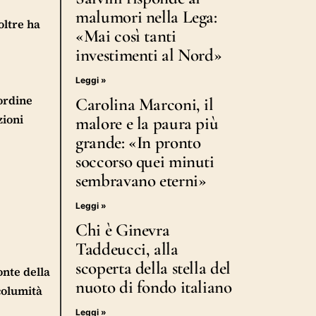
malumori nella Lega:
oltre ha
«Mai così tanti
investimenti al Nord»
Leggi »
ordine
Carolina Marconi, il
zioni
malore e la paura più
grande: «In pronto
soccorso quei minuti
sembravano eterni»
Leggi »
Chi è Ginevra
Taddeucci, alla
scoperta della stella del
onte della
nuoto di fondo italiano
ncolumità
Leggi »