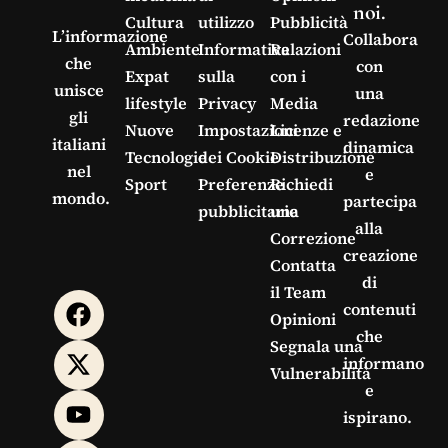
noi.
Cultura
utilizzo
Pubblicità
L’informazione
Collabora
Ambiente
Informativa
Relazioni
che
con
Expat
sulla
con i
unisce
una
lifestyle
Privacy
Media
gli
redazione
Nuove
Impostazioni
Licenze e
italiani
dinamica
Tecnologie
dei Cookie
Distribuzione
nel
e
Sport
Preferenze
Richiedi
mondo.
partecipa
pubblicitarie
una
alla
Correzione
creazione
Contatta
di
il Team
contenuti
Opinioni
che
Segnala una
informano
Vulnerabilità
e
ispirano.