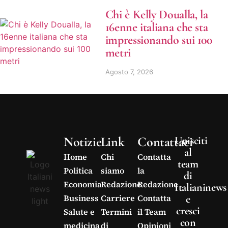
Chi è Kelly Doualla, la
16enne italiana che sta
impressionando sui 100
metri
Agosto 7, 2026
Notizie
Link
Contattaci
Unisciti
al
Home
Chi
Contatta
team
Politica
siamo
la
di
Economia
Redazione
Redazione
Italianinews
e
Business
Carriere
Contatta
cresci
Salute e
Termini
il Team
con
medicina
di
Opinioni