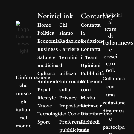
Notizie
Link
Contattaci
Unisciti
al
Home
Chi
Contatta
team
Politica
siamo
la
di
Economia
Redazione
Redazione
Italianinews
e
Business
Carriere
Contatta
cresci
Salute e
Termini
il Team
con
medicina
di
Opinioni
noi.
Cultura
utilizzo
Pubblicità
L’informazione
Collabora
Ambiente
Informativa
Relazioni
che
con
Expat
sulla
con i
unisce
una
lifestyle
Privacy
Media
gli
redazione
Nuove
Impostazioni
Licenze e
italiani
dinamica
Tecnologie
dei Cookie
Distribuzione
nel
e
Sport
Preferenze
Richiedi
mondo.
partecipa
pubblicitarie
una