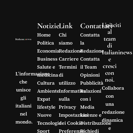
Notizie
Link
Contattaci
Unisciti
al
Home
Chi
Contatta
team
Politica
siamo
la
di
Economia
Redazione
Redazione
Italianinews
e
Business
Carriere
Contatta
cresci
Salute e
Termini
il Team
con
L’informazione
medicina
di
Opinioni
noi.
che
Cultura
utilizzo
Pubblicità
Collabora
unisce
Ambiente
Informativa
Relazioni
con
gli
Expat
sulla
con i
una
italiani
lifestyle
Privacy
Media
redazione
nel
Nuove
Impostazioni
Licenze e
dinamica
mondo.
Tecnologie
dei Cookie
Distribuzione
e
Sport
Preferenze
Richiedi