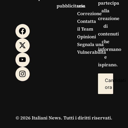
partecipa
pubblicitarie
una
alla
Correzione
creazione
Contatta
di
il Team
contenuti
Opinioni
che
Segnala una
informano
Vulnerabilità
e
ispirano.
Candidati
ora
© 2026 Italiani News. Tutti i diritti riservati.