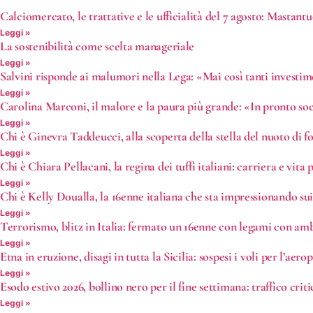
Calciomercato, le trattative e le ufficialità del 7 agosto: Mastan
Leggi »
La sostenibilità come scelta manageriale
Leggi »
Salvini risponde ai malumori nella Lega: «Mai così tanti investi
Leggi »
Carolina Marconi, il malore e la paura più grande: «In pronto s
Leggi »
Chi è Ginevra Taddeucci, alla scoperta della stella del nuoto di f
Leggi »
Chi è Chiara Pellacani, la regina dei tuffi italiani: carriera e vita 
Leggi »
Chi è Kelly Doualla, la 16enne italiana che sta impressionando su
Leggi »
Terrorismo, blitz in Italia: fermato un 16enne con legami con amb
Leggi »
Etna in eruzione, disagi in tutta la Sicilia: sospesi i voli per l’a
Leggi »
Esodo estivo 2026, bollino nero per il fine settimana: traffico crit
Leggi »