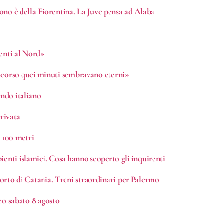
tuono è della Fiorentina. La Juve pensa ad Alaba
menti al Nord»
occorso quei minuti sembravano eterni»
ondo italiano
privata
i 100 metri
ienti islamici. Cosa hanno scoperto gli inquirenti
eroporto di Catania. Treni straordinari per Palermo
ico sabato 8 agosto