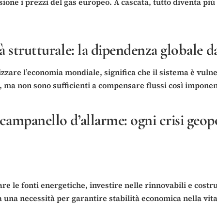
e i prezzi del gas europeo. A cascata, tutto diventa più caro
tà strutturale: la dipendenza globale 
zare l’economia mondiale, significa che il sistema è vulner
ra, ma non sono sufficienti a compensare flussi così impon
 campanello d’allarme: ogni crisi geop
e le fonti energetiche, investire nelle rinnovabili e costr
a una necessità per garantire stabilità economica nella vit