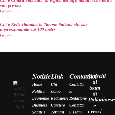
Chi è Chiara Pellacani, la regina dei tuffi italiani: carriera e
vita privata
Leggi »
Chi è Kelly Doualla, la 16enne italiana che sta
impressionando sui 100 metri
Leggi »
Notizie
Link
Contattaci
Unisciti
al
Home
Chi
Contatta
team
Politica
siamo
la
di
Economia
Redazione
Redazione
Italianinew
e
Business
Carriere
Contatta
cresci
Salute e
Termini
il Team