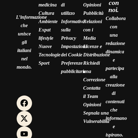
con
medicina
di
Opinioni
noi.
Cultura
utilizzo
Pubblicità
L’informazione
Collabora
Ambiente
Informativa
Relazioni
che
con
Expat
sulla
con i
unisce
una
lifestyle
Privacy
Media
gli
redazione
Nuove
Impostazioni
Licenze e
italiani
dinamica
Tecnologie
dei Cookie
Distribuzione
nel
e
Sport
Preferenze
Richiedi
mondo.
partecipa
pubblicitarie
una
alla
Correzione
creazione
Contatta
di
il Team
contenuti
Opinioni
che
Segnala una
informano
Vulnerabilità
e
ispirano.