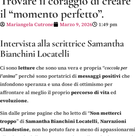
Trovare il coraggio di creare
il “momento perfetto”.
Mariangela Cutrone
Marzo 9, 2026
1:49 pm
Intervista alla scrittrice Samantha
Bianchini Locatelli
Ci sono
letture
che sono una vera e propria “
coccola
per
” perché sono portatrici di
messaggi
positivi
che
l’anima
infondono speranza e una dose di ottimismo per
affrontare al meglio il proprio
percorso
di
vita
ed
evoluzione
.
Sin dalle prime pagine che ho letto di “
Non metterci
troppo
” di
Samantha Bianchini Locatelli
,
Narrazioni
Clandestine
, non ho potuto fare a meno di appassionarmi