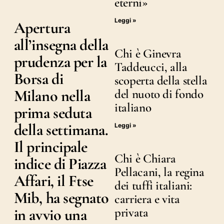
eterni»
Leggi »
Apertura
all’insegna della
Chi è Ginevra
prudenza per la
Taddeucci, alla
Borsa di
scoperta della stella
Milano nella
del nuoto di fondo
italiano
prima seduta
della settimana.
Leggi »
Il principale
Chi è Chiara
indice di Piazza
Pellacani, la regina
Affari, il Ftse
dei tuffi italiani:
Mib, ha segnato
carriera e vita
in avvio una
privata