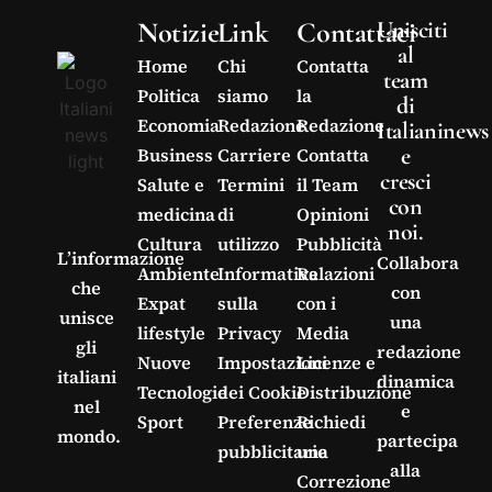
Notizie
Link
Contattaci
Unisciti
al
Home
Chi
Contatta
team
Politica
siamo
la
di
Economia
Redazione
Redazione
Italianinews
e
Business
Carriere
Contatta
cresci
Salute e
Termini
il Team
con
medicina
di
Opinioni
noi.
Cultura
utilizzo
Pubblicità
L’informazione
Collabora
Ambiente
Informativa
Relazioni
che
con
Expat
sulla
con i
unisce
una
lifestyle
Privacy
Media
gli
redazione
Nuove
Impostazioni
Licenze e
italiani
dinamica
Tecnologie
dei Cookie
Distribuzione
nel
e
Sport
Preferenze
Richiedi
mondo.
partecipa
pubblicitarie
una
alla
Correzione