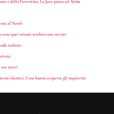
tuono è della Fiorentina. La Juve pensa ad Alaba
menti al Nord»
occorso quei minuti sembravano eterni»
ondo italiano
privata
i 100 metri
ienti islamici. Cosa hanno scoperto gli inquirenti