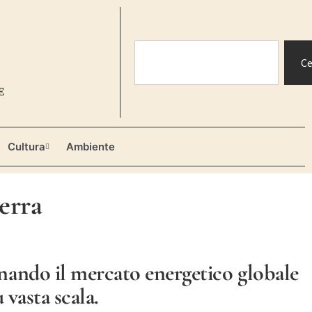
Ce
E
Cultura
Ambiente
terra
inando il mercato energetico globale
 vasta scala.