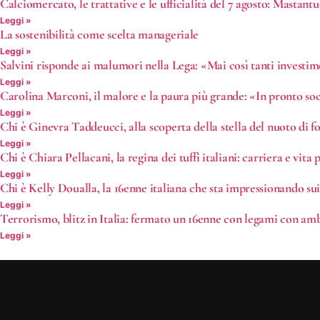
Calciomercato, le trattative e le ufficialità del 7 agosto: Mastan
Leggi »
La sostenibilità come scelta manageriale
Leggi »
Salvini risponde ai malumori nella Lega: «Mai così tanti investi
Leggi »
Carolina Marconi, il malore e la paura più grande: «In pronto s
Leggi »
Chi è Ginevra Taddeucci, alla scoperta della stella del nuoto di f
Leggi »
Chi è Chiara Pellacani, la regina dei tuffi italiani: carriera e vita 
Leggi »
Chi è Kelly Doualla, la 16enne italiana che sta impressionando su
Leggi »
Terrorismo, blitz in Italia: fermato un 16enne con legami con amb
Leggi »