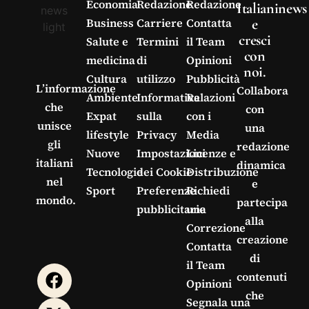
Economia
Redazione
Redazione
Italianinews
e
Business
Carriere
Contatta
cresci
Salute e
Termini
il Team
con
medicina
di
Opinioni
noi.
Cultura
utilizzo
Pubblicità
L’informazione
Collabora
Ambiente
Informativa
Relazioni
che
con
Expat
sulla
con i
unisce
una
lifestyle
Privacy
Media
gli
redazione
Nuove
Impostazioni
Licenze e
italiani
dinamica
Tecnologie
dei Cookie
Distribuzione
nel
e
Sport
Preferenze
Richiedi
mondo.
partecipa
pubblicitarie
una
alla
Correzione
creazione
Contatta
di
il Team
contenuti
Opinioni
che
Segnala una