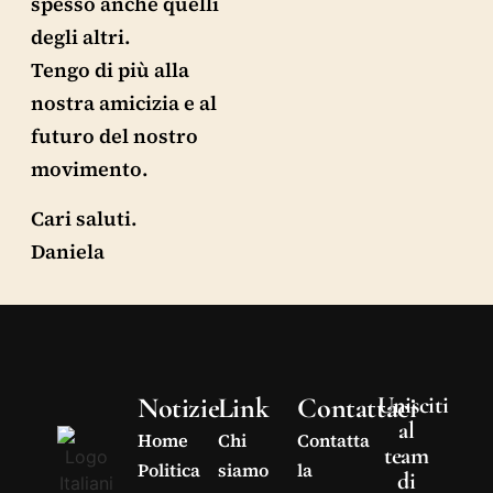
spesso anche quelli
degli altri.
Tengo di più alla
nostra amicizia e al
futuro del nostro
movimento.
Cari saluti.
Daniela
Notizie
Link
Contattaci
Unisciti
al
Home
Chi
Contatta
team
Politica
siamo
la
di