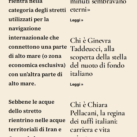
minuti sembravano
rientra nella
eterni»
categoria degli stretti
utilizzati per la
Leggi »
navigazione
internazionale che
Chi è Ginevra
connettono una parte
Taddeucci, alla
di alto mare (o zona
scoperta della stella
del nuoto di fondo
economica esclusiva)
italiano
con un’altra parte di
alto mare.
Leggi »
Sebbene le acque
Chi è Chiara
dello stretto
Pellacani, la regina
rientrino nelle acque
dei tuffi italiani:
carriera e vita
territoriali di Iran e