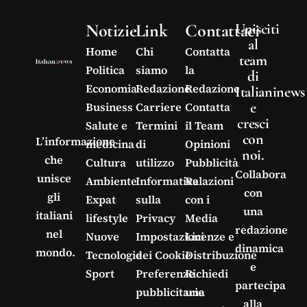
Notizie
Link
Contattaci
Unisciti
al
Home
Chi
Contatta
team
Politica
siamo
la
di
Economia
Redazione
Redazione
Italianinews
e
Business
Carriere
Contatta
cresci
Salute e
Termini
il Team
con
L’informazione
medicina
di
Opinioni
noi.
che
Cultura
utilizzo
Pubblicità
Collabora
unisce
Ambiente
Informativa
Relazioni
con
gli
Expat
sulla
con i
una
italiani
lifestyle
Privacy
Media
redazione
nel
Nuove
Impostazioni
Licenze e
dinamica
mondo.
Tecnologie
dei Cookie
Distribuzione
e
Sport
Preferenze
Richiedi
partecipa
pubblicitarie
una
alla