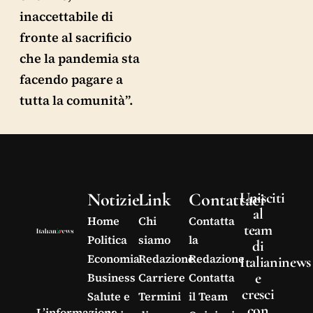
inaccettabile di
fronte al sacrificio
che la pandemia sta
facendo pagare a
tutta la comunità”.
Notizie
Link
Contattaci
Unisciti
al
Home
Chi
Contatta
team
Politica
siamo
la
di
Economia
Redazione
Redazione
Italianinews
e
Business
Carriere
Contatta
cresci
Salute e
Termini
il Team
con
L’informazione