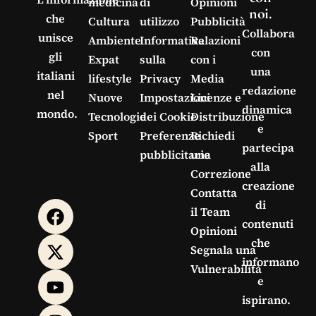
medicina
di
Opinioni
noi.
che
Cultura
utilizzo
Pubblicità
Collabora
unisce
Ambiente
Informativa
Relazioni
con
gli
Expat
sulla
con i
una
italiani
lifestyle
Privacy
Media
redazione
nel
Nuove
Impostazioni
Licenze e
dinamica
mondo.
Tecnologie
dei Cookie
Distribuzione
e
Sport
Preferenze
Richiedi
partecipa
pubblicitarie
una
alla
Correzione
creazione
Contatta
di
il Team
contenuti
Opinioni
che
Segnala una
informano
Vulnerabilità
e
ispirano.