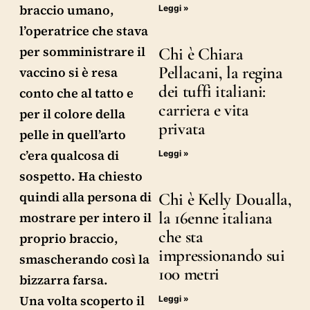
braccio umano,
Leggi »
l’operatrice che stava
per somministrare il
Chi è Chiara
Pellacani, la regina
vaccino si è resa
dei tuffi italiani:
conto che al tatto e
carriera e vita
per il colore della
privata
pelle in quell’arto
c’era qualcosa di
Leggi »
sospetto. Ha chiesto
quindi alla persona di
Chi è Kelly Doualla,
la 16enne italiana
mostrare per intero il
che sta
proprio braccio,
impressionando sui
smascherando così la
100 metri
bizzarra farsa.
Una volta scoperto il
Leggi »