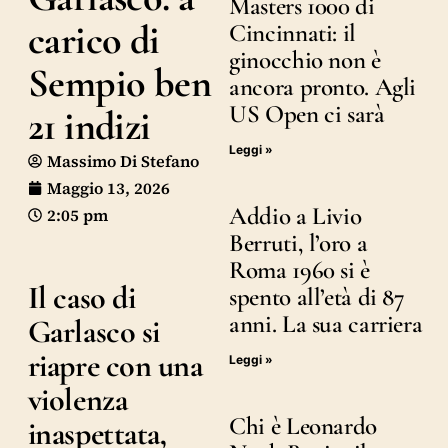
Masters 1000 di
carico di
Cincinnati: il
ginocchio non è
Sempio ben
ancora pronto. Agli
US Open ci sarà
21 indizi
Leggi »
Massimo Di Stefano
Maggio 13, 2026
Addio a Livio
2:05 pm
Berruti, l’oro a
Roma 1960 si è
Il caso di
spento all’età di 87
anni. La sua carriera
Garlasco si
riapre con una
Leggi »
violenza
Chi è Leonardo
inaspettata,