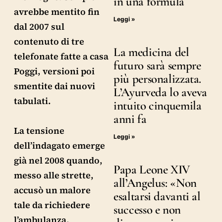
in una formula
avrebbe mentito fin
Leggi »
dal 2007 sul
contenuto di tre
La medicina del
telefonate fatte a casa
futuro sarà sempre
Poggi, versioni poi
più personalizzata.
smentite dai nuovi
L’Ayurveda lo aveva
tabulati.
intuito cinquemila
anni fa
La tensione
Leggi »
dell’indagato emerge
già nel 2008 quando,
Papa Leone XIV
messo alle strette,
all’Angelus: «Non
accusò un malore
esaltarsi davanti al
tale da richiedere
successo e non
l’ambulanza,