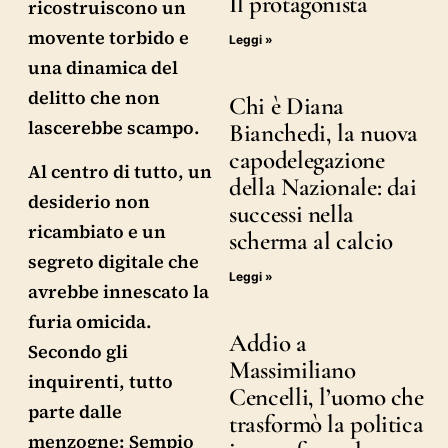
Il protagonista
ricostruiscono un
movente torbido e
Leggi »
una dinamica del
delitto che non
Chi è Diana
lascerebbe scampo.
Bianchedi, la nuova
capodelegazione
Al centro di tutto, un
della Nazionale: dai
desiderio non
successi nella
ricambiato e un
scherma al calcio
segreto digitale che
Leggi »
avrebbe innescato la
furia omicida.
Addio a
Secondo gli
Massimiliano
inquirenti, tutto
Cencelli, l’uomo che
parte dalle
trasformò la politica
menzogne: Sempio