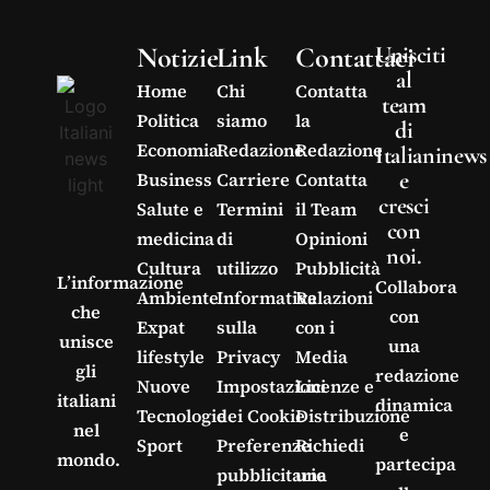
Notizie
Link
Contattaci
Unisciti
al
Home
Chi
Contatta
team
Politica
siamo
la
di
Economia
Redazione
Redazione
Italianinews
e
Business
Carriere
Contatta
cresci
Salute e
Termini
il Team
con
medicina
di
Opinioni
noi.
Cultura
utilizzo
Pubblicità
L’informazione
Collabora
Ambiente
Informativa
Relazioni
che
con
Expat
sulla
con i
unisce
una
lifestyle
Privacy
Media
gli
redazione
Nuove
Impostazioni
Licenze e
italiani
dinamica
Tecnologie
dei Cookie
Distribuzione
nel
e
Sport
Preferenze
Richiedi
mondo.
partecipa
pubblicitarie
una