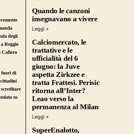
Quando le canzoni
insegnavano a vivere
ravemente
omanda
Leggi »
nda degli
Calciomercato, le
a a Reggio
trattative e le
o Cafiero
ufficialità del 6
giugno: la Juve
 fuori di
aspetta Zirkzee e
cittadini
tratta Frattesi. Perisic
 screditare
ritorna all’Inter?
ondata su
Leao verso la
permanenza al Milan
Leggi »
SuperEnalotto,