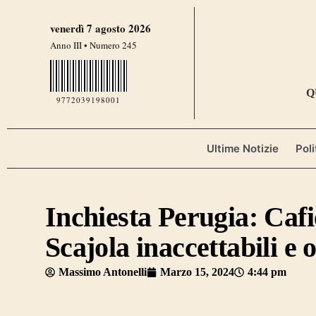
venerdì 7 agosto 2026
Anno III • Numero 245
Q
9772039198001
Ultime Notizie
Poli
Inchiesta Perugia: Cafi
Scajola inaccettabili e 
Massimo Antonelli
Marzo 15, 2024
4:44 pm