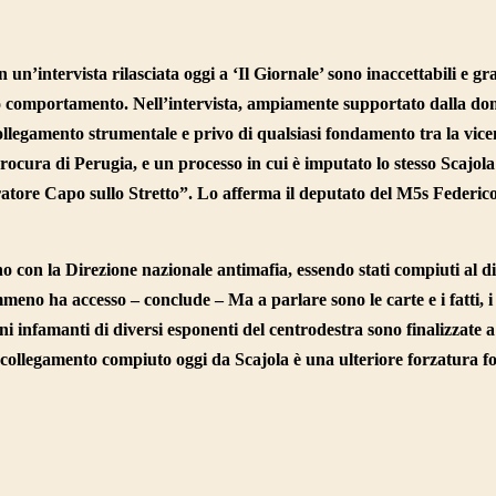
 un’intervista rilasciata oggi a ‘Il Giornale’ sono inaccettabili e g
esto comportamento. Nell’intervista, ampiamente supportato dalla d
ollegamento strumentale e privo di qualsiasi fondamento tra la vice
 procura di Perugia, e un processo in cui è imputato lo stesso Scajol
atore Capo sullo Stretto”. Lo afferma il deputato del M5s Federic
no con la Direzione nazionale antimafia, essendo stati compiuti al di
meno ha accesso – conclude – Ma a parlare sono le carte e i fatti, i 
i infamanti di diversi esponenti del centrodestra sono finalizzate a
Il collegamento compiuto oggi da Scajola è una ulteriore forzatura f