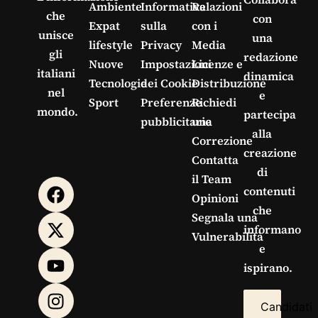
Ambiente
Informativa
Relazioni
che
con
Expat
sulla
con i
unisce
una
lifestyle
Privacy
Media
gli
redazione
Nuove
Impostazioni
Licenze e
italiani
dinamica
Tecnologie
dei Cookie
Distribuzione
nel
e
Sport
Preferenze
Richiedi
mondo.
partecipa
pubblicitarie
una
alla
Correzione
creazione
Contatta
di
il Team
contenuti
Opinioni
che
Segnala una
informano
Vulnerabilità
e
ispirano.
Candidati