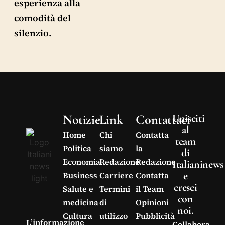
esperienza alla
comodità del
silenzio.
Notizie
Link
Contattaci
Unisciti
al
Home
Chi
Contatta
team
Politica
siamo
la
di
Economia
Redazione
Redazione
Italianinews
e
Business
Carriere
Contatta
cresci
Salute e
Termini
il Team
con
medicina
di
Opinioni
noi.
Cultura
utilizzo
Pubblicità
L’informazione
Collabora