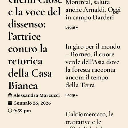
Montreal, saluta
e la voce del
anche Arnaldi. Oggi
in campo Darderi
dissenso:
Leggi »
l’attrice
contro la
In giro per il mondo
– Borneo, il cuore
retorica
verde dell’Asia dove
la foresta racconta
della Casa
ancora il tempo
Bianca
della Terra
Alessandra Marcucci
Leggi »
Gennaio 26, 2026
9:59 pm
Calciomercato, le
trattative e le