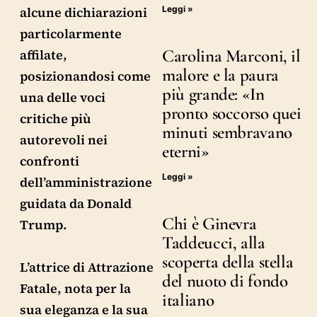
alcune dichiarazioni
Leggi »
particolarmente
Carolina Marconi, il
affilate,
malore e la paura
posizionandosi come
più grande: «In
una delle voci
pronto soccorso quei
critiche più
minuti sembravano
autorevoli nei
eterni»
confronti
Leggi »
dell’amministrazione
guidata da Donald
Chi è Ginevra
Trump.
Taddeucci, alla
scoperta della stella
L’attrice di Attrazione
del nuoto di fondo
Fatale, nota per la
italiano
sua eleganza e la sua