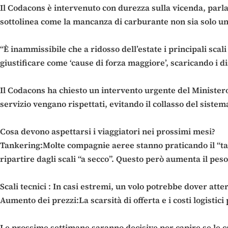
Il Codacons è intervenuto con durezza sulla vicenda, parla
sottolinea come la mancanza di carburante non sia solo un
“È inammissibile che a ridosso dell’estate i principali scal
giustificare come ‘cause di forza maggiore’, scaricando i di
Il Codacons ha chiesto un intervento urgente del Ministero 
servizio vengano rispettati, evitando il collasso del sist
Cosa devono aspettarsi i viaggiatori nei prossimi mesi?
Tankering:Molte compagnie aeree stanno praticando il “tan
ripartire dagli scali “a secco”. Questo però aumenta il peso
Scali tecnici : In casi estremi, un volo potrebbe dover att
Aumento dei prezzi:La scarsità di offerta e i costi logistici
Le prossime settimane saranno decisive per capire se le ca