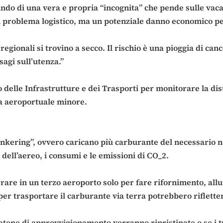
ndo di una vera e propria “incognita” che pende sulle vacan
 problema logistico, ma un potenziale danno economico per
i regionali si trovino a secco. Il rischio è una pioggia di c
sagi sull’utenza.”
delle Infrastrutture e dei Trasporti per monitorare la dist
ema aeroportuale minore.
kering”, ovvero caricano più carburante del necessario ne
 dell’aereo, i consumi e le emissioni di CO_2.
errare in un terzo aeroporto solo per fare rifornimento, al
 per trasportare il carburante via terra potrebbero rifletters
tene di approvvigionamento verranno ripristinate o se i tu