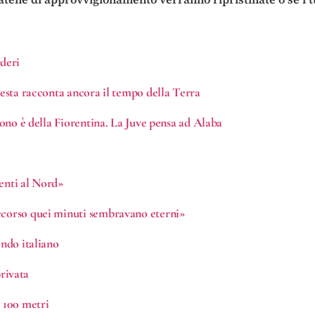
deri
resta racconta ancora il tempo della Terra
tuono è della Fiorentina. La Juve pensa ad Alaba
menti al Nord»
occorso quei minuti sembravano eterni»
ondo italiano
privata
i 100 metri