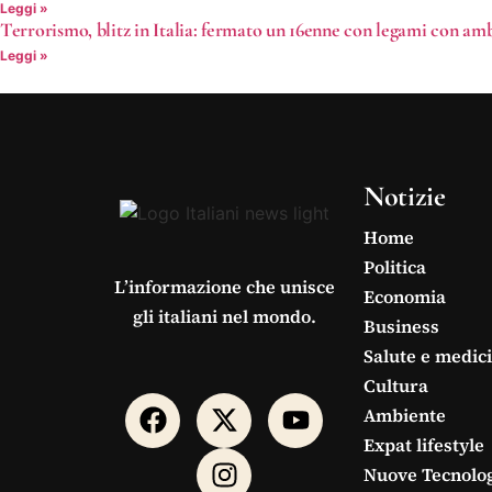
Leggi »
Terrorismo, blitz in Italia: fermato un 16enne con legami con amb
Leggi »
Notizie
Home
Politica
L’informazione che unisce
Economia
gli italiani nel mondo.
Business
Salute e medic
Cultura
Ambiente
Expat lifestyle
Nuove Tecnolo