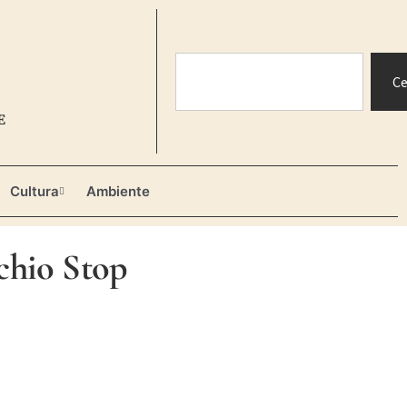
Ce
E
Cultura
Ambiente
schio Stop