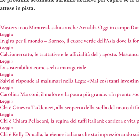
attese in pista.
Masters 1000 Montreal, saluta anche Arnaldi. Oggi in campo Dar
Leggi »
In giro per il mondo – Borneo, il cuore verde dell’Asia dove la fo
Leggi »
Calciomercato, le trattative e le ufficialità del 7 agosto: Mastan
Leggi »
La sostenibilità come scelta manageriale
Leggi »
Salvini risponde ai malumori nella Lega: «Mai così tanti investi
Leggi »
Carolina Marconi, il malore e la paura più grande: «In pronto s
Leggi »
Chi è Ginevra Taddeucci, alla scoperta della stella del nuoto di f
Leggi »
Chi è Chiara Pellacani, la regina dei tuffi italiani: carriera e vita 
Leggi »
Chi è Kelly Doualla, la 16enne italiana che sta impressionando su