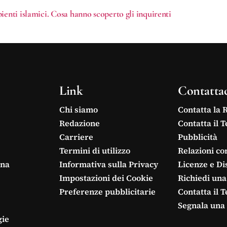
ienti islamici. Cosa hanno scoperto gli inquirenti
Link
Contatta
Chi siamo
Contatta la 
Redazione
Contatta il 
Carriere
Pubblicità
Termini di utilizzo
Relazioni co
ina
Informativa sulla Privacy
Licenze e Di
Impostazioni dei Cookie
Richiedi una
Preferenze pubblicitarie
Contatta il 
Segnala una 
gie