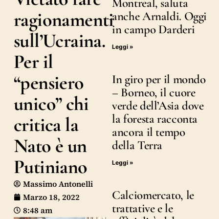
Montreal, saluta
ragionamenti
anche Arnaldi. Oggi
in campo Darderi
sull’Ucraina.
Leggi »
Per il
“pensiero
In giro per il mondo
– Borneo, il cuore
unico” chi
verde dell’Asia dove
la foresta racconta
critica la
ancora il tempo
Nato è un
della Terra
Putiniano
Leggi »
Massimo Antonelli
Calciomercato, le
Marzo 18, 2022
trattative e le
8:48 am