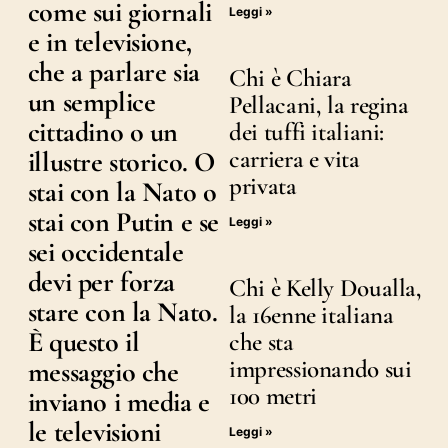
come sui giornali
Leggi »
e in televisione,
che a parlare sia
Chi è Chiara
un semplice
Pellacani, la regina
cittadino o un
dei tuffi italiani:
carriera e vita
illustre storico. O
privata
stai con la Nato o
stai con Putin e se
Leggi »
sei occidentale
devi per forza
Chi è Kelly Doualla,
stare con la Nato.
la 16enne italiana
È questo il
che sta
impressionando sui
messaggio che
100 metri
inviano i media e
le televisioni
Leggi »