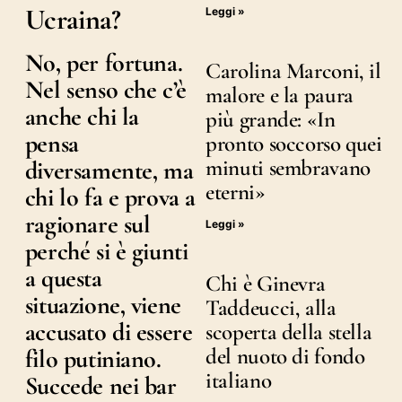
Ucraina?
Leggi »
No, per fortuna.
Carolina Marconi, il
Nel senso che c’è
malore e la paura
anche chi la
più grande: «In
pensa
pronto soccorso quei
minuti sembravano
diversamente, ma
eterni»
chi lo fa e prova a
ragionare sul
Leggi »
perché si è giunti
a questa
Chi è Ginevra
situazione, viene
Taddeucci, alla
accusato di essere
scoperta della stella
del nuoto di fondo
filo putiniano.
italiano
Succede nei bar