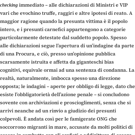
immediato – alle dichiarazioni di Ministri e VIP
checking
vari che evochino truffe, raggiri e altre ipotesi di reato. A
maggior ragione quando la presunta vittima è il popolo
intero, e i presunti carnefici appartengono a categorie
particolarmente detestate dal suddetto popolo. Spesso
alle dichiarazioni segue l’apertura di un’indagine da parte
di una Procura, e ciò, presso un’opinione pubblica
scarsamente istruita e affetta da giganteschi bias
cognitivi, equivale ormai ad una sentenza di condanna. La
realtà, naturalmente, imbocca spesso una direzione
opposta; le indagini – aperte per obbligo di legge, dato che
esiste l’obbligatorietà dell’azione penale – si concludono
sovente con archiviazioni e proscioglimenti, senza che si
arrivi neanche ad un rinvio a giudizio dei presunti
colpevoli. È andata così per le famigerate ONG che
soccorrono migranti in mare, accusate da molti politici di
essere in combutta con gli scafisti o addirittura di essere