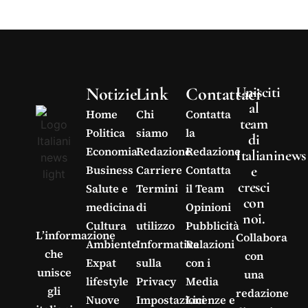
Notizie
Link
Contattaci
Unisciti
al
Home
Chi
Contatta
team
Politica
siamo
la
di
Economia
Redazione
Redazione
Italianinews
e
Business
Carriere
Contatta
cresci
Salute e
Termini
il Team
con
medicina
di
Opinioni
noi.
Cultura
utilizzo
Pubblicità
L’informazione
Collabora
Ambiente
Informativa
Relazioni
che
con
Expat
sulla
con i
unisce
una
lifestyle
Privacy
Media
gli
redazione
Nuove
Impostazioni
Licenze e