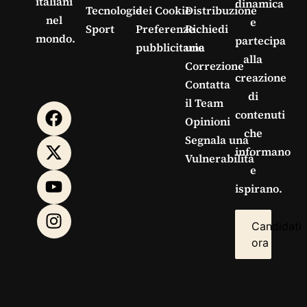
italiani
dinamica
Tecnologie
dei Cookie
Distribuzione
nel
e
Sport
Preferenze
Richiedi
mondo.
partecipa
pubblicitarie
una
alla
Correzione
creazione
Contatta
di
il Team
contenuti
Opinioni
che
Segnala una
informano
Vulnerabilità
e
ispirano.
Candidati
ora